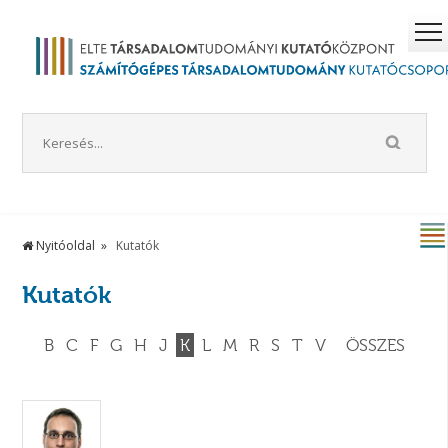
Nyitóoldal
Kutatók
Kutatók
B
C
F
G
H
J
K
L
M
R
S
T
V
ÖSSZES