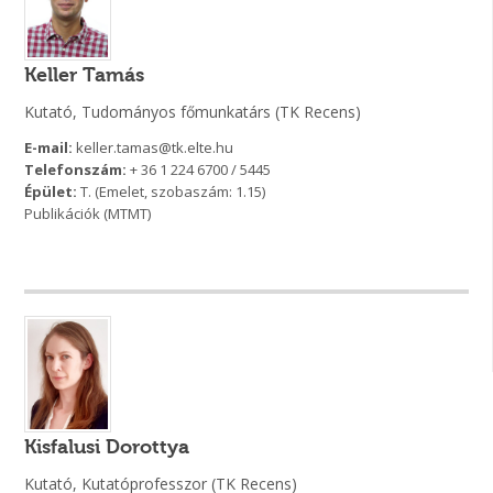
Keller Tamás
Kutató, Tudományos főmunkatárs (TK Recens)
E-mail:
keller.tamas@tk.elte.hu
Telefonszám:
+ 36 1 224 6700 / 5445
Épület:
T. (Emelet, szobaszám: 1.15)
Publikációk (MTMT)
Kisfalusi Dorottya
Kutató, Kutatóprofesszor (TK Recens)