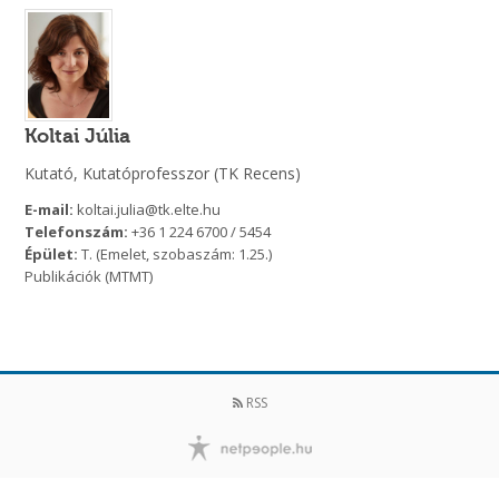
Koltai Júlia
Kutató, Kutatóprofesszor (TK Recens)
E-mail:
koltai.julia@tk.elte.hu
Telefonszám:
+36 1 224 6700 / 5454
Épület:
T. (Emelet, szobaszám: 1.25.)
Publikációk (MTMT)
RSS