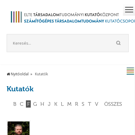
Nyitóoldal
Kutatók
Kutatók
B
C
F
G
H
J
K
L
M
R
S
T
V
ÖSSZES