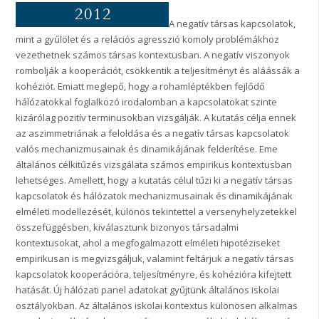
A negatív társas kapcsolatok,
mint a gyűlölet és a relációs agresszió komoly problémákhoz
vezethetnek számos társas kontextusban. A negatív viszonyok
rombolják a kooperációt, csökkentik a teljesítményt és aláássák a
kohéziót. Emiatt meglepő, hogy a rohamléptékben fejlődő
hálózatokkal foglalkozó irodalomban a kapcsolatokat szinte
kizárólag pozitív terminusokban vizsgálják. A kutatás célja ennek
az aszimmetriának a feloldása és a negatív társas kapcsolatok
valós mechanizmusainak és dinamikájának felderítése. Eme
általános célkitűzés vizsgálata számos empirikus kontextusban
lehetséges. Amellett, hogy a kutatás célul tűzi ki a negatív társas
kapcsolatok és hálózatok mechanizmusainak és dinamikájának
elméleti modellezését, különös tekintettel a versenyhelyzetekkel
összefüggésben, kiválasztunk bizonyos társadalmi
kontextusokat, ahol a megfogalmazott elméleti hipotéziseket
empirikusan is megvizsgáljuk, valamint feltárjuk a negatív társas
kapcsolatok kooperációra, teljesítményre, és kohézióra kifejtett
hatását. Új hálózati panel adatokat gyűjtünk általános iskolai
osztályokban. Az általános iskolai kontextus különösen alkalmas