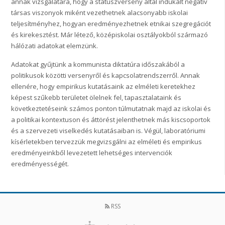
annak vizsgálatára, hogy a státuszverseny által indukált negatív
társas viszonyok miként vezethetnek alacsonyabb iskolai
teljesítményhez, hogyan eredményezhetnek etnikai szegregációt
és kirekesztést. Már létező, középiskolai osztályokból származó
hálózati adatokat elemzünk.
Adatokat gyűjtünk a kommunista diktatúra időszakából a
politikusok közötti versenyről és kapcsolatrendszerről. Annak
ellenére, hogy empirikus kutatásaink az elméleti keretekhez
képest szűkebb területet ölelnek fel, tapasztalataink és
következtetéseink számos ponton túlmutatnak majd az iskolai és
a politikai kontextuson és áttörést jelenthetnek más kiscsoportok
és a szervezeti viselkedés kutatásaiban is. Végül, laboratóriumi
kísérletekben tervezzük megvizsgálni az elméleti és empirikus
eredményeinkből levezetett lehetséges intervenciók
eredményességét.
RSS