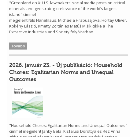
"Greenland on X: U.S. lawmakers’ social media posts on critical
minerals and geostrategic relevance of the world’s largest
island" címmel
megjelent Nils Haneklaus, Michaela Hrabušajová, Hortay Oliver,
Kökény László, Kmetty Zoltán és Matúš Mišík cikke a The
Extractive Industries and Society folyóiratban.
Tovább
2026. január 23. - Új publikáció: Household
Chores: Egalitarian Norms and Unequal
Outcomes
"Household Chores: Egalitarian Norms and Unequal Outcomes"
címmel megjelent Janky Béla, Kisfalusi Dorottya és Réz Anna