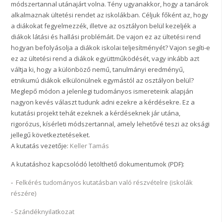
módszertannal utánajárt volna. Tény ugyanakkor, hogy a tanárok
alkalmaznak ültetési rendet az iskolákban. Céljuk főként az, hogy
a diákokat fegyelmezzék, illetve az osztályon belül kezeljék a
diákok látási és hallási problémáit. De vajon ez az ültetési rend
hogyan befolyásolja a diákok iskolai teljesítményét? Vajon segíti-e
ez az ültetési rend a diákok együttműködését, vagy inkább azt
váltja ki, hogy a különböző nemű, tanulmányi eredményű,
etnikumú diákok elkülönülnek egymástól az osztályon belül?
Meglepő módon a jelenlegi tudományos ismereteink alapján
nagyon kevés választ tudunk adni ezekre a kérdésekre. Ez a
kutatási projekt tehát ezeknek a kérdéseknek jár utána,
rigorózus, kísérleti módszertannal, amely lehetővé teszi az oksági
jellegű következtetéseket.
A kutatás vezetője:
Keller Tamás
A kutatáshoz kapcsolódó letölthető dokumentumok (PDF):
-
Felkérés tudományos kutatásban való részvételre (iskolák
részére)
- Szándéknyilatkozat