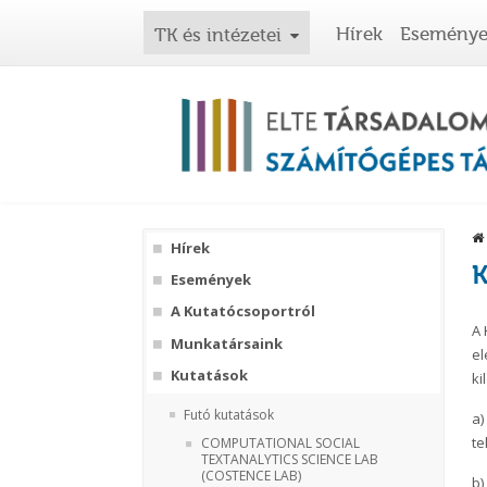
Hírek
Esemény
TK és intézetei
Hírek
K
Események
A Kutatócsoportról
A 
Munkatársaink
el
Kutatások
ki
Futó kutatások
a)
te
COMPUTATIONAL SOCIAL
TEXTANALYTICS SCIENCE LAB
(COSTENCE LAB)
b)