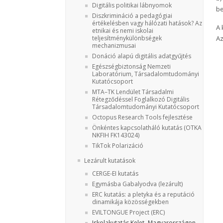
Digitális politikai lábnyomok
be
Diszkrimináció a pedagógiai
értékelésben vagy hálózati hatások? Az
A 
etnikai és nemi iskolai
teljesítménykülönbségek
Az
mechanizmusai
Donáció alapú digitális adatgyűjtés
Egészségbiztonság Nemzeti
Laboratórium, Társadalomtudományi
Kutatócsoport
MTA–TK Lendület Társadalmi
Rétegződéssel Foglalkozó Digitális
Társadalomtudományi Kutatócsoport
Octopus Research Tools fejlesztése
Önkéntes kapcsolatháló kutatás (OTKA
NKFIH FK143024)
TikTok Polarizáció
Lezárult kutatások
CERGE-EI kutatás
Egymásba Gabalyodva (lezárult)
ERC kutatás: a pletyka és a reputáció
dinamikája közösségekben
EVILTONGUE Project (ERC)
Iskolakutatás Kelet- Magyarországon