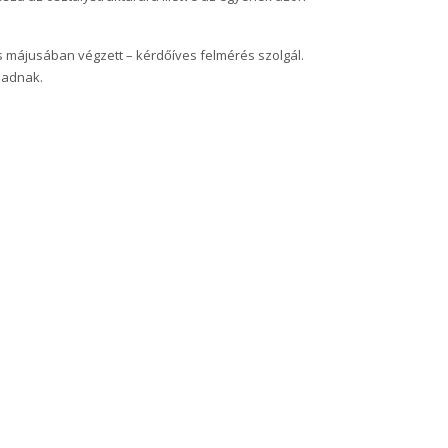
s májusában végzett – kérdőíves felmérés szolgál.
 adnak.