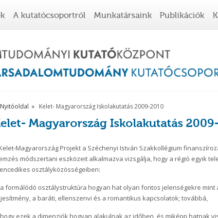
ek
A kutatócsoportról
Munkatársaink
Publikációk
K
Nyitóoldal
Kelet- Magyarország Iskolakutatás 2009-2010
elet- Magyarország Iskolakutatás 2009
Kelet-Magyarország Projekt a Széchenyi István Szakkollégium finanszírozás
emzés módszertani eszközeit alkalmazva vizsgálja, hogy a régió egyik tel
lencedikes osztályközösségeiben:
 a formálódó osztálystruktúra hogyan hat olyan fontos jelenségekre mint a 
ljesítmény, a baráti, ellenszenvi és a romantikus kapcsolatok; továbbá,
 hogy ezek a dimenziók hogyan alakulnak az időben, és miképp hatnak vis