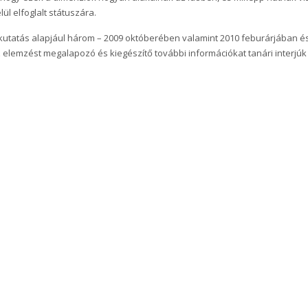
lül elfoglalt státuszára.
kutatás alapjául három – 2009 októberében valamint 2010 feburárjában é
 elemzést megalapozó és kiegészítő további információkat tanári interjúk