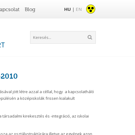
HU
EN
apcsolat
Blog
|
-2010
ával jött létre azzal a céllal, hogy a kapcsolatháló
epülésén a középiskolák frissen kialakult
társadalmi kirekesztés és -integráció, az iskolai
sza az osztálystruktúrára illetve az egyének azon