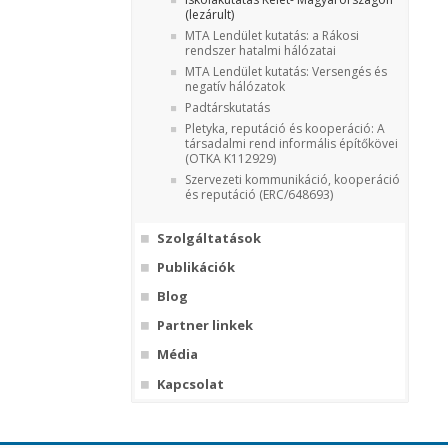
(lezárult)
MTA Lendület kutatás: a Rákosi
rendszer hatalmi hálózatai
MTA Lendület kutatás: Versengés és
negatív hálózatok
Padtárskutatás
Pletyka, reputáció és kooperáció: A
társadalmi rend informális építőkövei
(OTKA K112929)
Szervezeti kommunikáció, kooperáció
és reputáció (ERC/648693)
Szolgáltatások
Publikációk
Blog
Partner linkek
Média
Kapcsolat