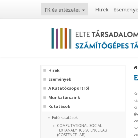
Hírek
Esemény
TK és intézetei
Hírek
E
Események
A Kutatócsoportról
K
Munkatársaink
ki
Kutatások
ki
év
Futó kutatások
va
COMPUTATIONAL SOCIAL
sz
TEXTANALYTICS SCIENCE LAB
ve
(COSTENCE LAB)