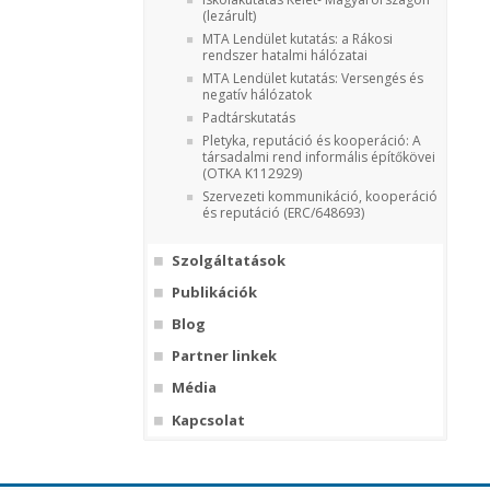
(lezárult)
MTA Lendület kutatás: a Rákosi
rendszer hatalmi hálózatai
MTA Lendület kutatás: Versengés és
negatív hálózatok
Padtárskutatás
Pletyka, reputáció és kooperáció: A
társadalmi rend informális építőkövei
(OTKA K112929)
Szervezeti kommunikáció, kooperáció
és reputáció (ERC/648693)
Szolgáltatások
Publikációk
Blog
Partner linkek
Média
Kapcsolat