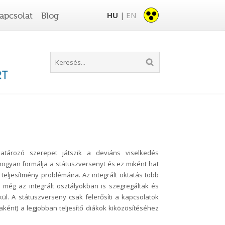
HU
EN
apcsolat
Blog
|
atározó szerepet játszik a deviáns viselkedés
hogyan formálja a státuszversenyt és ez miként hat
 teljesítmény problémáira. Az integrált oktatás több
ok még az integrált osztályokban is szegregáltak és
ül. A státuszverseny csak felerősíti a kapcsolatok
ként) a legjobban teljesítő diákok kiközösítéséhez