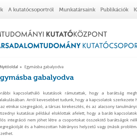
ek
A kutatócsoportról
Munkatársaink
Publikációk
K
Nyitóoldal
Egymásba gabalyodva
gymásba gabalyodva
orábbi kapcsolatháló kutatások rámutattak, hogy a barátság megh
alakulásában. Arról kevesebbet tudunk, hogy a kapcsolatok szerkezete 
 az etnikai szegregáció, a társas kirekesztés, és az alacsony tanulmányi
tizednyi kutatásai például elsiklottak afelett, hogy a baráti kapcsolat
lós integráció nem jöhet létre a csoportokat összekötő barátságok nélk
egregációját és a halmozottan hátrányos helyzetű vagy (másik probléma
zethet.