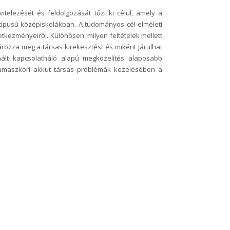
itelezését és feldolgozását tűzi ki célul, amely a
típusú középiskolákban. A tudományos cél elméleti
tkezményeiről. Különösen: milyen feltételek mellett
rozza meg a társas kirekesztést és miként járulhat
ált kapcsolatháló alapú megközelítés alaposabb
amaszkori akkut társas problémák kezelésében a