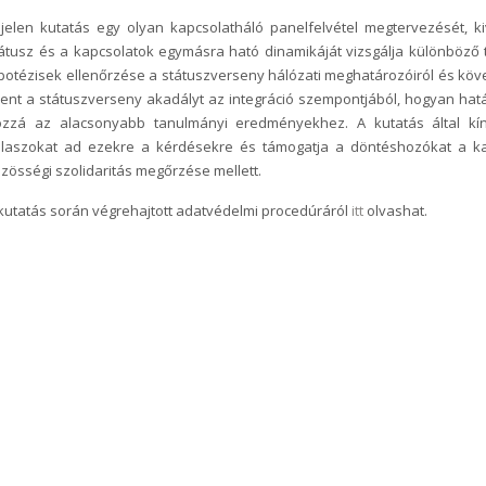
jelen kutatás egy olyan kapcsolatháló panelfelvétel megtervezését, kiv
átusz és a kapcsolatok egymásra ható dinamikáját vizsgálja különböző 
potézisek ellenőrzése a státuszverseny hálózati meghatározóiról és köve
lent a státuszverseny akadályt az integráció szempontjából, hogyan hatá
ozzá az alacsonyabb tanulmányi eredményekhez. A kutatás által kín
álaszokat ad ezekre a kérdésekre és támogatja a döntéshozókat a k
zösségi szolidaritás megőrzése mellett.
kutatás során végrehajtott adatvédelmi procedúráról
itt
olvashat.