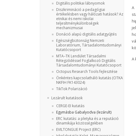
Digitális politikai lábnyomok
A 
Diszkrimináció a pedagógiai
értékelésben vagy hálózati hatások? Az
st
etnikai és nemi iskolai
hi
teljesítménykülönbségek
je
mechanizmusai
Donáció alapú digitális adatgyűjtés
h
Egészségbiztonság Nemzeti
v
Laboratórium, Társadalomtudományi
kö
Kutatócsoport
MTA–TK Lendület Társadalmi
A 
Rétegződéssel Foglalkozó Digitális
Társadalomtudományi Kutatócsoport
Octopus Research Tools fejlesztése
Önkéntes kapcsolatháló kutatás (OTKA
NKFIH FK143024)
TikTok Polarizáció
Lezárult kutatások
CERGE-EI kutatás
Egymásba Gabalyodva (lezárult)
ERC kutatás: a pletyka és a reputáció
dinamikája közösségekben
EVILTONGUE Project (ERC)
Iskolakutatás Kelet- Magyarországon