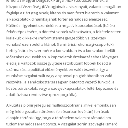
lefedi az Magyar Dolgozók Pártja (MDP) csúcsszervének, a
Központi Vezetőség (KV) tagjainak a viszonyait, valamint magában
foglalja a Párt (tagjainak) látens és manifeszt hierarchia valamint
a kapcsolatok dinamikájának történeti hálózati elemzését.
Különös figyelmet szentelünk a negatív kapcsolódások (hálók)
feltérképezésére, a döntési szintek változásaira, a feltételezetten
kialakult klikkekre (reformista/megengedőbb vs. szektás/
vonalas) ezen belül a klánok (familiárisi, rokonsági-csoportok)
befolyására és szerepére a korszakban és a korszakon belüli
időszakos ciklusokban. A kapcsolatok értelmezéséhez lényeges
életrajzi változók összegyűjtése (attribútum) többek között a
származás, a politikai előzményekben való részvétel, így a
munkásmozgalmi múlt vagy a spanyol polgárháborúban való
részvétel, a Tanácsköztársaságban betöltött vezető funkció, a
közös pártiskolák, vagy a szovjet kapcsolatok feltérképezése és
adatbázisba rendezése (prozopográfia).
A kutatás pionír jellegű és multidiszciplináris, mivel empirikusan
még feldolgozatlan történeti (elsősorban levéltári) források
alapján történik úgy, hogy a történelem valamint társadalom-
tudomány módszereit ötvözi. A vizsgálat során szövegfelismerő