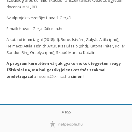
Szociológiai és Kommunikációs Tanszék tanszékvezető, egyetemi
docens),
MNL
,
BFL
Az alprojekt vezetője: Havadi Gergő
E-mail: Havadi.Gergo@tk.mta.hu
A kutatói team tagjai (2018): ifj. Boros István , Gulyás Attila (phd),
Helmeczi Attila, Hőnich Artúr, Kiss László (phd), Katona Péter, Kollár
Sándor, Ring Orsolya (phd), Szabó Martina Katalin.
A program keretében várjuk gyakornokok (egyetemi vagy
főiskolai BA, MA hallgatók) jelentkezését szakmai
önéletrajzzal a
recens@tk.mta.hu
címen!
RSS