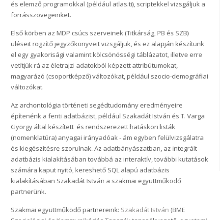
és elemző programokkal (például atlas.ti), scriptekkel vizsgáljuk a
forrásszövegeinket.
Első körben az MDP csúcs szerveinek (Titkárság, PB és SZB)
üléseit rögzítő jegyzőkönyveit vizsgáljuk, és ez alapján készítünk
el egy gyakorisági valamint kölcsönösségi táblázatot, illetve erre
vetítjük rá az életrajzi adatokból képzett attribútumokat,
magyarázó (csoportképző) változókat, például szocio-demográfiai
változókat.
Az archontológia történeti segédtudomány eredményeire
építenénk a fenti adatbázist, például Szakadát István és T. Varga
György által készített és rendszerezett hatásköri listák
(nomenklatúra) anyagai irányadóak - ám egyben felülvizsgálatra
és kiegészítésre szorulnak. Az adatbányászatban, az integrált
adatbázis kialakításában továbbá az interaktív, további kutatások
számára kaput nyitó, kereshető SQL alapú adatbázis
kialakításában Szakadát István a szakmai együttműködő
partnerünk.
Szakmai együttműködő partnereink:
Szakadát István
(BME