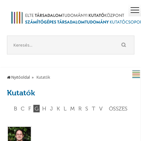
Nyitóoldal
Kutatók
Kutatók
B
C
F
G
H
J
K
L
M
R
S
T
V
ÖSSZES