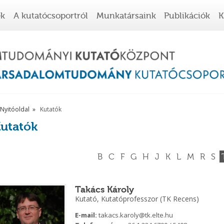
ek
A kutatócsoportról
Munkatársaink
Publikációk
K
Nyitóoldal
Kutatók
utatók
B
C
F
G
H
J
K
L
M
R
S
Takács Károly
Kutató, Kutatóprofesszor (TK Recens)
E-mail:
takacs.karoly@tk.elte.hu