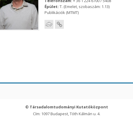
Telefonszám:
+ 36 1 224 6700 / 5408
Épület:
T. (Emelet, szobaszám: 1.13)
Publikációk (MTMT)
© Társadalomtudományi Kutatóközpont
Cím: 1097 Budapest, Tóth Kálmán u. 4.