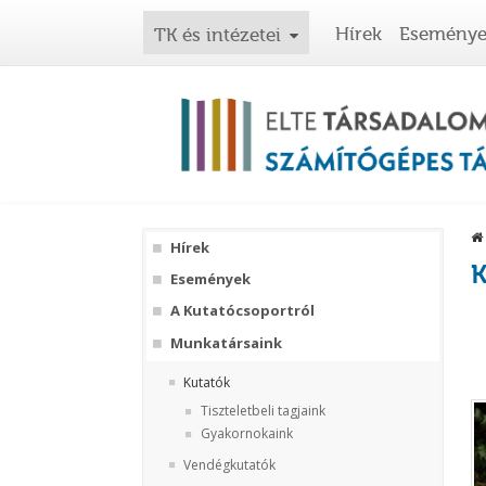
Hírek
Esemény
TK és intézetei
Hírek
K
Események
A Kutatócsoportról
Munkatársaink
Kutatók
Tiszteletbeli tagjaink
Gyakornokaink
Vendégkutatók