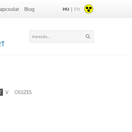
HU
EN
apcsolat
Blog
|
T
V
ÖSSZES