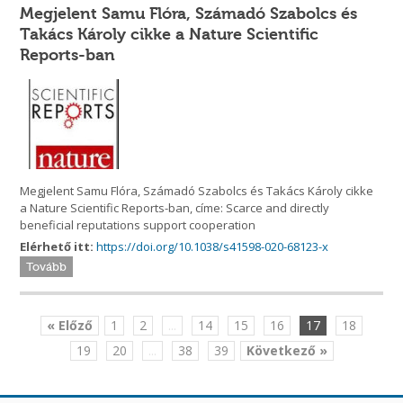
Megjelent Samu Flóra, Számadó Szabolcs és
Takács Károly cikke a Nature Scientific
Reports-ban
Megjelent Samu Flóra, Számadó Szabolcs és Takács Károly cikke
a Nature Scientific Reports-ban, címe: Scarce and directly
beneficial reputations support cooperation
Elérhető itt:
https://doi.org/10.1038/s41598-020-68123-x
Tovább
« Előző
1
2
...
14
15
16
17
18
19
20
...
38
39
Következő »