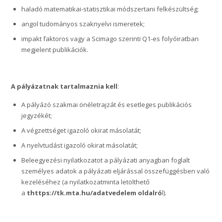
haladó matematikai-statisztikai módszertani felkészültség;
angol tudományos szaknyelvi ismeretek;
impakt faktoros vagy a Scimago szerinti Q1-es folyóiratban
megjelent publikációk.
A pályázatnak tartalmaznia kell
:
A pályázó szakmai önéletrajzát és esetleges publikációs
jegyzékét;
A végzettséget igazoló okirat másolatát;
A nyelvtudást igazoló okirat másolatát;
Beleegyezési nyilatkozatot a pályázati anyagban foglalt
személyes adatok a pályázati eljárással összefüggésben való
kezeléséhez (a nyilatkozatminta letölthető
a
thttps://tk.mta.hu/adatvedelem oldalró
l).