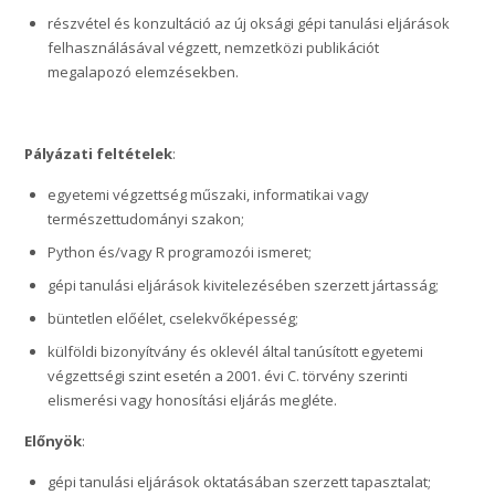
részvétel és konzultáció az új oksági gépi tanulási eljárások
felhasználásával végzett, nemzetközi publikációt
megalapozó elemzésekben.
Pályázati feltételek
:
egyetemi végzettség műszaki, informatikai vagy
természettudományi szakon;
Python és/vagy R programozói ismeret;
gépi tanulási eljárások kivitelezésében szerzett jártasság;
büntetlen előélet, cselekvőképesség;
külföldi bizonyítvány és oklevél által tanúsított egyetemi
végzettségi szint esetén a 2001. évi C. törvény szerinti
elismerési vagy honosítási eljárás megléte.
Előnyök
:
gépi tanulási eljárások oktatásában szerzett tapasztalat;