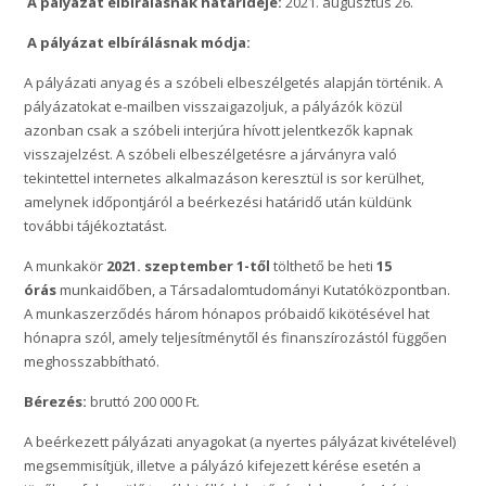
A pályázat elbírálásnak határideje:
2021. augusztus 26.
A pályázat elbírálásnak módja:
A pályázati anyag és a szóbeli elbeszélgetés alapján történik. A
pályázatokat e-mailben visszaigazoljuk, a pályázók közül
azonban csak a szóbeli interjúra hívott jelentkezők kapnak
visszajelzést. A szóbeli elbeszélgetésre a járványra való
tekintettel internetes alkalmazáson keresztül is sor kerülhet,
amelynek időpontjáról a beérkezési határidő után küldünk
további tájékoztatást.
A munkakör
2021. szeptember 1-től
tölthető be heti
15
órás
munkaidőben, a Társadalomtudományi Kutatóközpontban.
A munkaszerződés három hónapos próbaidő kikötésével hat
hónapra szól, amely teljesítménytől és finanszírozástól függően
meghosszabbítható.
Bérezés:
bruttó 200 000 Ft.
A beérkezett pályázati anyagokat (a nyertes pályázat kivételével)
megsemmisítjük, illetve a pályázó kifejezett kérése esetén a