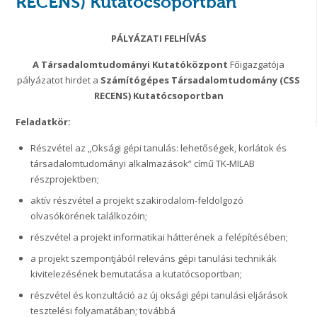
RECENS) Kutatócsoportban
PÁLYÁZATI FELHÍVÁS
A Társadalomtudományi Kutatóközpont
Főigazgatója
pályázatot hirdet a
Számítógépes Társadalomtudomány (CSS
RECENS) Kutatócsoportban
Feladatkör:
Részvétel az „Oksági gépi tanulás: lehetőségek, korlátok és
társadalomtudományi alkalmazások” című TK-MILAB
részprojektben;
aktív részvétel a projekt szakirodalom-feldolgozó
olvasókörének találkozóin;
részvétel a projekt informatikai hátterének a felépítésében;
a projekt szempontjából releváns gépi tanulási technikák
kivitelezésének bemutatása a kutatócsoportban;
részvétel és konzultáció az új oksági gépi tanulási eljárások
tesztelési folyamatában; továbbá