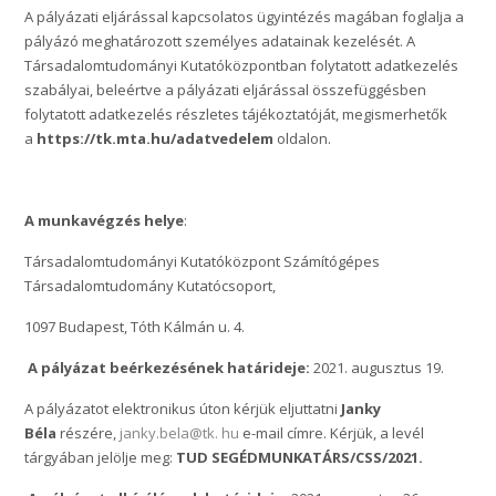
A pályázati eljárással kapcsolatos ügyintézés magában foglalja a
pályázó meghatározott személyes adatainak kezelését. A
Társadalomtudományi Kutatóközpontban folytatott adatkezelés
szabályai, beleértve a pályázati eljárással összefüggésben
folytatott adatkezelés részletes tájékoztatóját, megismerhetők
a
https://tk.mta.hu/adatvedelem
oldalon.
A munkavégzés helye
:
Társadalomtudományi Kutatóközpont Számítógépes
Társadalomtudomány Kutatócsoport,
1097 Budapest, Tóth Kálmán u. 4.
A pályázat beérkezésének határideje:
2021. augusztus 19.
A pályázatot elektronikus úton kérjük eljuttatni
Janky
Béla
részére,
janky.bela@tk. hu
e-mail címre. Kérjük, a levél
tárgyában jelölje meg:
TUD SEGÉDMUNKATÁRS/CSS/2021.