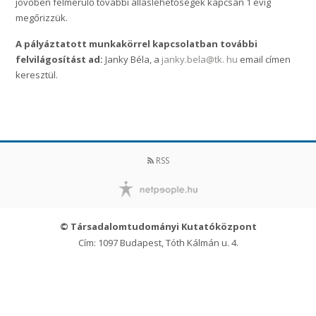
jövőben felmerülő további álláslehetőségek kapcsán 1 évig
megőrizzük.
A pályáztatott munkakörrel kapcsolatban további
felvilágosítást ad:
Janky Béla, a
janky.bela@tk. hu
email címen
keresztül.
RSS
© Társadalomtudományi Kutatóközpont
Cím: 1097 Budapest, Tóth Kálmán u. 4.