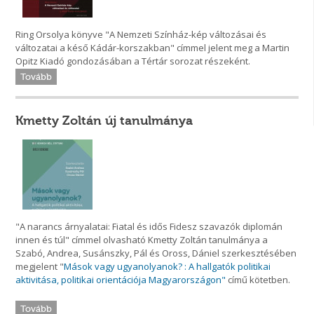
Ring Orsolya könyve "A Nemzeti Színház-kép változásai és
változatai a késő Kádár-korszakban" címmel jelent meg a Martin
Opitz Kiadó gondozásában a Tértár sorozat részeként.
Tovább
Kmetty Zoltán új tanulmánya
"A narancs árnyalatai: Fiatal és idős Fidesz szavazók diplomán
innen és túl" címmel olvasható Kmetty Zoltán tanulmánya a
Szabó, Andrea, Susánszky, Pál és Oross, Dániel szerkesztésében
megjelent "
Mások vagy ugyanolyanok? : A hallgatók politikai
aktivitása, politikai orientációja Magyarországon"
című kötetben.
Tovább