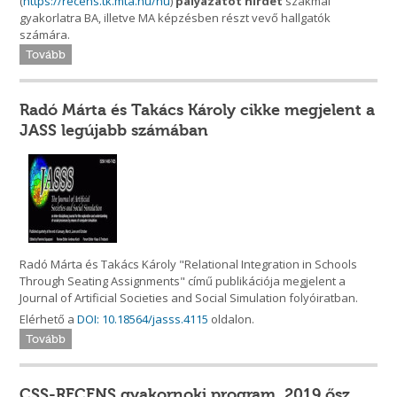
(
https://recens.tk.mta.hu/hu
)
pályázatot hirdet
szakmai
gyakorlatra BA, illetve MA képzésben részt vevő hallgatók
számára.
Tovább
Radó Márta és Takács Károly cikke megjelent a
JASS legújabb számában
Radó Márta és Takács Károly "Relational Integration in Schools
Through Seating Assignments" című publikációja megjelent a
Journal of Artificial Societies and Social Simulation folyóiratban.
Elérhető a
DOI: 10.18564/jasss.4115
oldalon.
Tovább
CSS-RECENS gyakornoki program, 2019 ősz