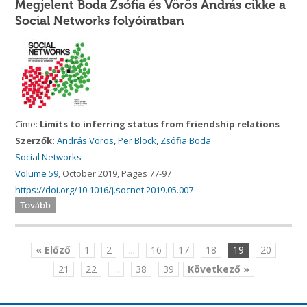
Megjelent Boda Zsófia és Vörös András cikke a
Social Networks folyóiratban
Címe:
Limits to inferring status from friendship relations
Szerzők:
András Vörös,
Per Block
, Zsófia Boda
Social Networks
Volume 59
, October 2019, Pages 77-97
https://doi.org/10.1016/j.socnet.2019.05.007
Tovább
« Előző
1
2
...
16
17
18
19
20
21
22
...
38
39
Következő »