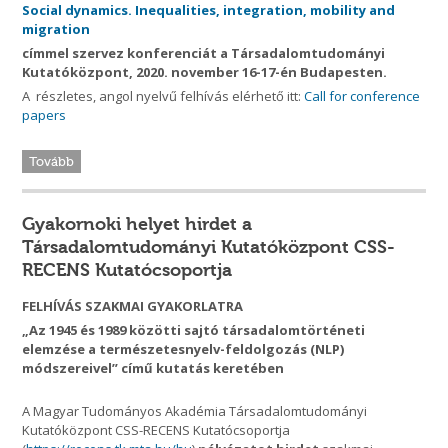
Social dynamics. Inequalities, integration, mobility and
migration
címmel szervez konferenciát a Társadalomtudományi
Kutatóközpont, 2020. november 16-17-én Budapesten.
A részletes, angol nyelvű felhívás elérhető itt:
Call for conference
papers
Tovább
Gyakornoki helyet hirdet a
Társadalomtudományi Kutatóközpont CSS-
RECENS Kutatócsoportja
FELHÍVÁS SZAKMAI GYAKORLATRA
„Az 1945 és 1989 közötti sajtó társadalomtörténeti
elemzése a természetesnyelv-feldolgozás (NLP)
módszereivel”
című kutatás keretében
A Magyar Tudományos Akadémia Társadalomtudományi
Kutatóközpont CSS-RECENS Kutatócsoportja