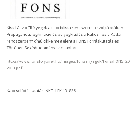
Kiss László "Bélyegek a szocialista rendszer(ek) szolgálatában
Propaganda, legitimáció és bélyegkiadás a Rákosi- és a Kádár-
rendszerben" című cikke megjelent a FONS Forráskutatás és
Történeti Segédtudományok c. lapban.
https://www.fonsfolyoirat.hu/images/fonsanyagok/Fons/FONS_20
20_3.pdf
Kapcsolódó kutatás: NKFIH-FK 131826