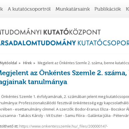
ek
A kutatócsoportról
Munkatársaink
Publikációk
K
Nyitóoldal
Hírek
Megjelent az Önkéntes Szemle 2. száma, benne kutatóc
egjelent az Önkéntes Szemle 2. száma
agjainak tanulmánya
 Önkéntes Szemle 1. évfolyamának, 2. számában jelent meg kutatócsopo
nulmánya: Professzionalizálódó fesztivál önkéntesség egy kapcsolatháló
krében - esettanulmány címmel. A szerzők: Bodor-Eranus Eliza - Bocskor Á
uzsanna - Takács Károly - Vit Eszter - Samu Flóra - Galántai Júlia - Pétervári
tölthető itt:
https://www.onkentesszemle.hu/_files/200000147-