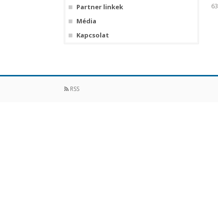
6
Partner linkek
Média
Kapcsolat
RSS