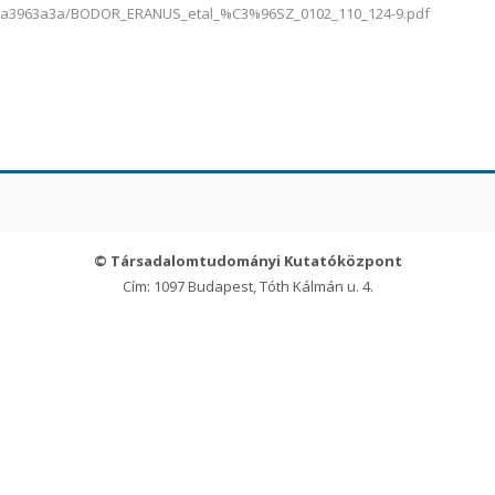
3a3963a3a/BODOR_ERANUS_etal_%C3%96SZ_0102_110_124-9.pdf
© Társadalomtudományi Kutatóközpont
Cím: 1097 Budapest, Tóth Kálmán u. 4.