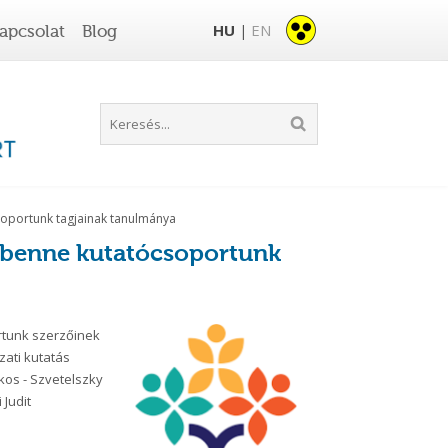
HU
EN
apcsolat
Blog
|
soportunk tagjainak tanulmánya
, benne kutatócsoportunk
rtunk szerzőinek
zati kutatás
kos - Szvetelszky
 Judit