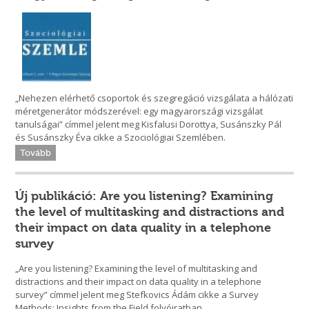
„Nehezen elérhető csoportok és szegregáció vizsgálata a hálózati
méretgenerátor módszerével: egy magyarországi vizsgálat
tanulságai” címmel jelent meg Kisfalusi Dorottya, Susánszky Pál
és Susánszky Éva cikke a Szociológiai Szemlében.
Tovább
Új publikáció: Are you listening? Examining
the level of multitasking and distractions and
their impact on data quality in a telephone
survey
„Are you listening? Examining the level of multitasking and
distractions and their impact on data quality in a telephone
survey” címmel jelent meg Stefkovics Ádám cikke a Survey
Methods: Insights from the Field folyóiratban.