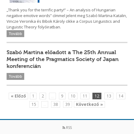
„Thank you for the terrific party!” – An analysis of Hungarian
negative emotive words” címmel jelent meg Szabó Martina Katalin,
Vincze Veronika és Bibok Károly cikke a Corpus Linguistics and
Linguistic Theory folyóiratban.
Tovább
Szabó Martina előadott a The 25th Annual
Meeting of the Pragmatics Society of Japan
konferencián
Tovább
« Előző
1
2
...
9
10
11
12
13
14
15
...
38
39
Következő »
RSS