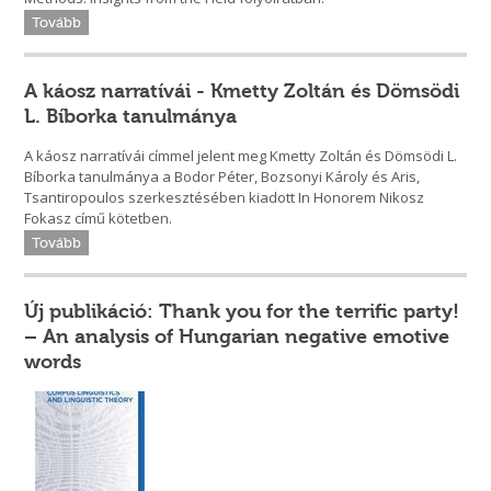
Tovább
A káosz narratívái - Kmetty Zoltán és Dömsödi
L. Bíborka tanulmánya
A káosz narratívái címmel jelent meg Kmetty Zoltán és Dömsödi L.
Bíborka tanulmánya a Bodor Péter, Bozsonyi Károly és Aris,
Tsantiropoulos szerkesztésében kiadott In Honorem Nikosz
Fokasz című kötetben.
Tovább
Új publikáció: Thank you for the terrific party!
– An analysis of Hungarian negative emotive
words