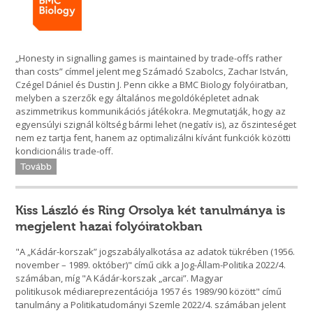
„Honesty in signalling games is maintained by trade-offs rather
than costs” címmel jelent meg Számadó Szabolcs, Zachar István,
Czégel Dániel és Dustin J. Penn cikke a BMC Biology folyóiratban,
melyben a szerzők egy általános megoldóképletet adnak
aszimmetrikus kommunikációs játékokra. Megmutatják, hogy az
egyensúlyi szignál költség bármi lehet (negatív is), az őszinteséget
nem ez tartja fent, hanem az optimalizálni kívánt funkciók közötti
kondicionális trade-off.
Tovább
Kiss László és Ring Orsolya két tanulmánya is
megjelent hazai folyóiratokban
"A „Kádár-korszak” jogszabályalkotása az adatok tükrében (1956.
november – 1989. október)" című cikk a Jog-Állam-Politika 2022/4.
számában, míg "A Kádár-korszak „arcai”. Magyar
politikusok médiareprezentációja 1957 és 1989/90 között" című
tanulmány a Politikatudományi Szemle 2022/4. számában jelent