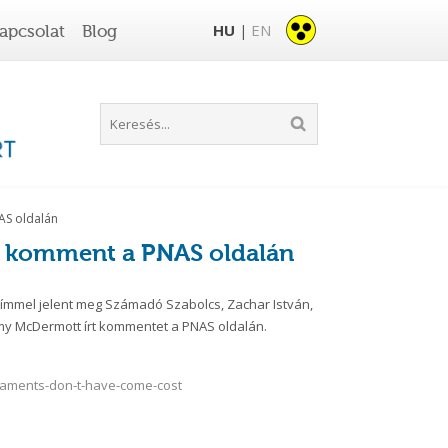
HU
EN
apcsolat
Blog
|
AS oldalán
t komment a PNAS oldalán
 címmel jelent meg Számadó Szabolcs, Zachar István,
Amy McDermott írt kommentet a PNAS oldalán.
rnaments-don-t-have-come-cost