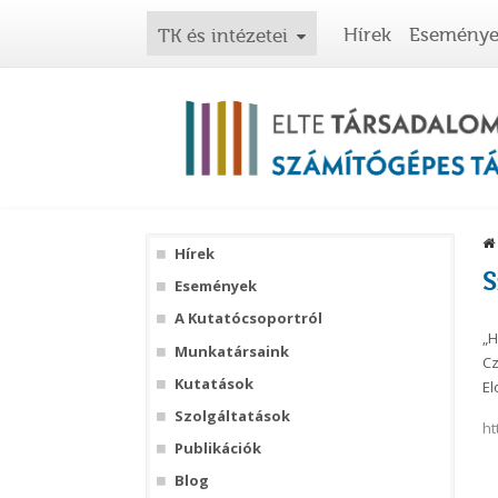
Hírek
Esemény
TK és intézetei
Hírek
S
Események
A Kutatócsoportról
„H
Munkatársaink
Cz
Kutatások
El
Szolgáltatások
ht
Publikációk
Blog