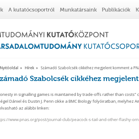
ek
A kutatócsoportról
Munkatársaink
Publikációk
K
Nyitóoldal
Hírek
Számadó Szabolcsék cikkéhez megjelent komment a PN
zámadó Szabolcsék cikkéhez megjelen
onesty in signalling games is maintained by trade-offs rather than costs”
égel Dániel és Dustin J. Penn cikke a BMC Biology folyóiratban, melyhez 
olvasható az alábbi linken:
tps://www.pnas.org/post/journal-club/peacock-s-tail-and-other-flashy-o