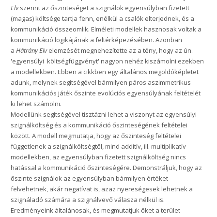
Elv
szerint az őszinteséget a szignálok egyensúlyban fizetett
(magas) költsége tartja fenn, enélkül a csalók elterjednek, és a
kommunikáció összeomlik. Elméleti modellek hasznosak voltak a
kommunikáció logikájának a feltérképezésében. Azonban
a
Hátrány Elv
elemzését megnehezítette az a tény, hogy az ún.
'egyensúlyi költségfüggvényt' nagyon nehéz kiszámolni ezekben
a modellekben. Ebben a cikkben egy általános megoldóképletet
adunk, melynek segítségével bármilyen páros aszimmetrikus
kommunikációs játék őszinte evolúciós egyensúlyának feltételét
ki lehet számolni.
Modellünk segítségével tisztázni lehet a viszonyt az egyensúlyi
szignálköltség és a kommunikáció őszinteségének feltételei
között. A modell megmutatja, hogy az őszinteség feltételei
függetlenek a szignálköltségtől, mind additív, ill. multiplikatív
modellekben, az egyensúlyban fizetett szignálköltség nincs
hatással a kommunikáció őszinteségére. Demonstráljuk, hogy az
őszinte szignálok az egyensúlyban bármilyen értéket
felvehetnek, akár negatívat is, azaz nyereségesek lehetnek a
szignáladó számára a szignálvevő válasza nélkül is.
Eredményeink általánosak, és megmutatjuk őket a terület