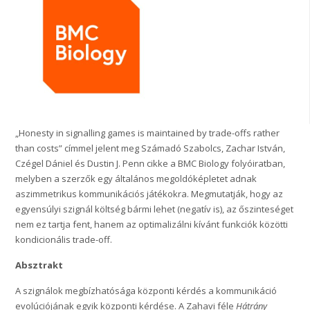
„Honesty in signalling games is maintained by trade-offs rather
than costs” címmel jelent meg Számadó Szabolcs, Zachar István,
Czégel Dániel és Dustin J. Penn cikke a BMC Biology folyóiratban,
melyben a szerzők egy általános megoldóképletet adnak
aszimmetrikus kommunikációs játékokra. Megmutatják, hogy az
egyensúlyi szignál költség bármi lehet (negatív is), az őszinteséget
nem ez tartja fent, hanem az optimalizálni kívánt funkciók közötti
kondicionális trade-off.
Absztrakt
A szignálok megbízhatósága központi kérdés a kommunikáció
evolúciójának egyik központi kérdése. A Zahavi féle
Hátrány