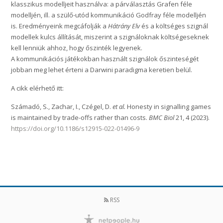
klasszikus modelljeit használva: a párválasztás Grafen féle
modelljén, ill. a szülő-utód kommunikáció Godfray féle modelljén
is. Eredményeink megcáfolják a
Hátrány Elv
és a költséges szignál
modellek kulcs állítását, miszerint a szignáloknak költségeseknek
kell lenniük ahhoz, hogy őszinték legyenek.
A kommunikációs játékokban használt szignálok őszinteségét
jobban meg lehet érteni a Darwini paradigma keretien belül.
A cikk elérhető itt:
Számadó, S., Zachar, I., Czégel, D.
et al.
Honesty in signalling games
is maintained by trade-offs rather than costs.
BMC Biol
21, 4 (2023).
https://doi.org/10.1186/s12915-022-01496-9
RSS