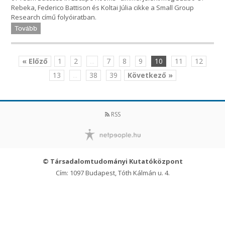
Rebeka, Federico Battison és Koltai Júlia cikke a Small Group
Research című folyóiratban.
Tovább
« Előző
1
2
...
7
8
9
10
11
12
13
...
38
39
Következő »
RSS
© Társadalomtudományi Kutatóközpont
Cím: 1097 Budapest, Tóth Kálmán u. 4.