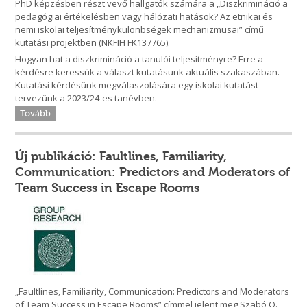
PhD képzésben részt vevő hallgatók számára a „Diszkrimináció a
pedagógiai értékelésben vagy hálózati hatások? Az etnikai és
nemi iskolai teljesítménykülönbségek mechanizmusai” című
kutatási projektben (NKFIH FK137765).
Hogyan hat a diszkrimináció a tanulói teljesítményre? Erre a
kérdésre keressük a választ kutatásunk aktuális szakaszában.
Kutatási kérdésünk megválaszolására egy iskolai kutatást
tervezünk a 2023/24-es tanévben.
Tovább
Új publikáció: Faultlines, Familiarity,
Communication: Predictors and Moderators of
Team Success in Escape Rooms
„Faultlines, Familiarity, Communication: Predictors and Moderators
of Team Success in Escape Rooms” címmel jelent meg Szabó O.