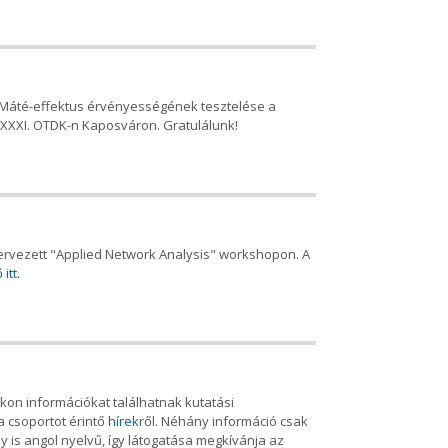
 A Máté-effektus érvényességének tesztelése a
 XXXI. OTDK-n Kaposváron. Gratulálunk!
 szervezett "Applied Network Analysis" workshopon. A
 itt
.
on információkat találhatnak kutatási
a csoportot érintő
hírek
ről. Néhány információ csak
 is angol nyelvű, így látogatása megkívánja az