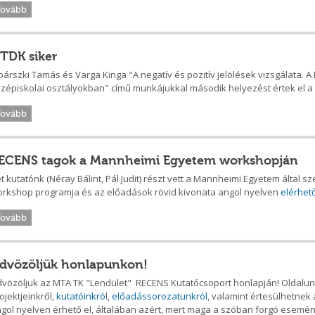
Tovább
TDK siker
bárszki Tamás és Varga Kinga "A negatív és pozitív jelölések vizsgálata.
zépiskolai osztályokban" című munkájukkal második helyezést értek el a
Tovább
ECENS tagok a Mannheimi Egyetem workshopján
t kutatónk (Néray Bálint, Pál Judit) részt vett a Mannheimi Egyetem által
rkshop programja és az előadások rövid kivonata angol nyelven
elérhető
Tovább
dvözöljük honlapunkon!
vözöljuk az MTA TK "Lendület" RECENS Kutatócsoport honlapján! Oldalunk
ojektjeinkről,
kutatóinkró
l,
előadássorozatunkról
, valamint értesülhetnek 
gol nyelven érhető el, általában azért, mert maga a szóban forgó esemény