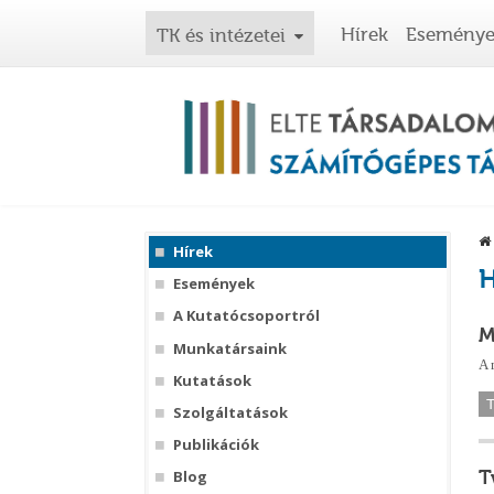
Hírek
Esemény
TK és intézetei
Hírek
H
Események
A Kutatócsoportról
M
Munkatársaink
A 
Kutatások
Szolgáltatások
Publikációk
T
Blog