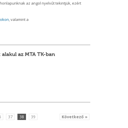
 honlapunknak az angol nyelvűt tekintjük, ezért
ookon
, valamint a
t alakul az MTA TK-ban
6
37
38
39
Következő »