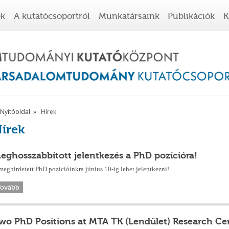
ek
A kutatócsoportról
Munkatársaink
Publikációk
K
Nyitóoldal
Hírek
írek
eghosszabbított jelentkezés a PhD pozícióra!
meghirdetett PhD pozícióinkra június 10-ig lehet jelentkezni!
Tovább
wo PhD Positions at MTA TK (Lendület) Research Ce