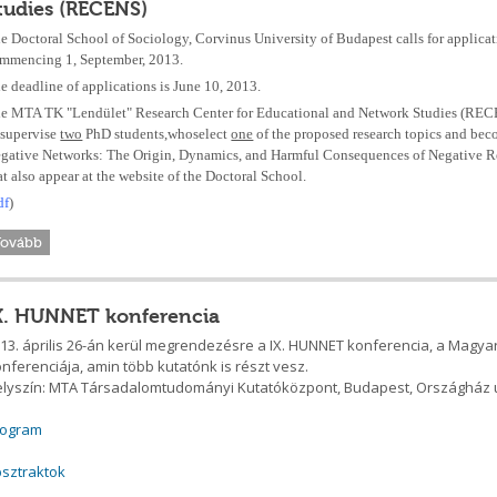
tudies (RECENS)
e Doctoral School of Sociology, Corvinus University of Budapest calls for applicatio
mmencing 1, September, 2013.
e deadline of applications is June 10, 2013.
e MTA TK "Lendület" Research Center for Educational and Network Studies (RECENS)
 supervise
two
PhD students,whoselect
one
of the proposed research topics and bec
gative Networks: The Origin, Dynamics, and Harmful Consequences of Negative Relat
at also appear at the website of the Doctoral School.
df
)
Tovább
X. HUNNET konferencia
13. április 26-án kerül megrendezésre a IX. HUNNET konferencia, a Magy
nferenciája, amin több kutatónk is részt vesz.
lyszín: MTA Társadalomtudományi Kutatóközpont, Budapest, Országház ut
rogram
sztraktok