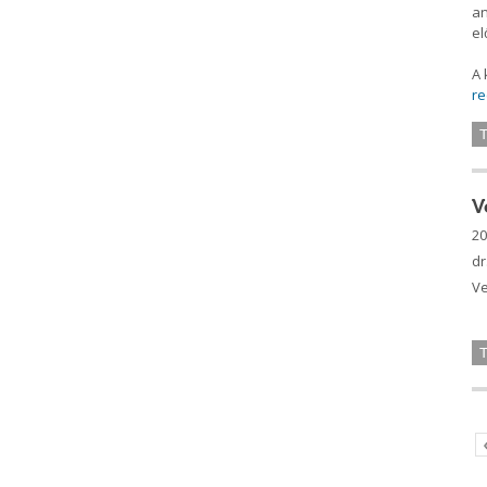
an
el
A 
r
V
20
dr
Ve