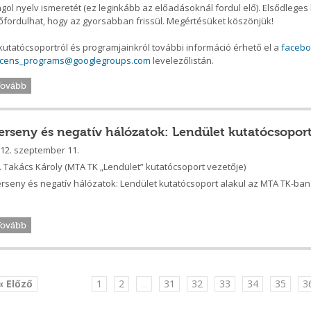
gol nyelv ismeretét (ez leginkább az előadásoknál fordul elő). Elsődleges
őfordulhat, hogy az gyorsabban frissül. Megértésüket köszönjük!
kutatócsoportról és programjainkról további információ érhető el a
faceb
ecens_programs@googlegroups.com
levelezőlistán.
Tovább
erseny és negatív hálózatok: Lendület kutatócsopor
12. szeptember 11.
. Takács Károly (MTA TK „Lendület” kutatócsoport vezetője)
rseny és negatív hálózatok: Lendület kutatócsoport alakul az MTA TK-ban
Tovább
« Előző
1
2
...
31
32
33
34
35
3