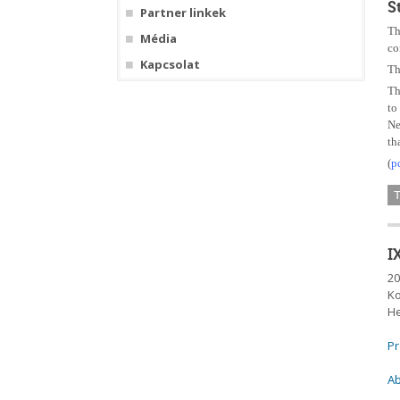
S
Partner linkek
Th
Média
co
Kapcsolat
Th
Th
to
Ne
th
(
p
I
20
Ko
He
P
Ab