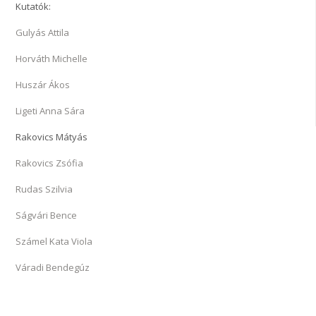
Kutatók:
Gulyás Attila
Horváth Michelle
Huszár Ákos
Ligeti Anna Sára
Rakovics Mátyás
Rakovics Zsófia
Rudas Szilvia
Ságvári Bence
Számel Kata Viola
Váradi Bendegúz