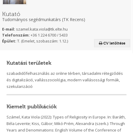
Kutató
Tudományos segédmunkatárs (TK Recens)
E-mail:
szamel.kata.viola@tk.elte.hu
Telefonszám:
+36 1 224 6700 / 5433
Épület:
T. (Emelet, szobaszám: 1.12.)
CV letöltése
Kutatási területek
szabadidőfelhasználás az online térben,
társadalmi rétegződés
és digitalizáció,
vallásszociológia, modern vallásossági formák,
szekularizáció
Kiemelt publikációk
Számel, Kata Viola (2022): Types of Religiosity in Europe. In: Baráth,
Béla Levente; Kiss, Gábor; Mikó-Prém, Alexandra (szerk.): Through
Years and Denominations: English Volume of the Conference of