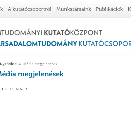
ek
A kutatócsoportról
Munkatársaink
Publikációk
K
Nyitóoldal
Média megjelenések
édia megjelenések
LTÖLTÉS ALATT!