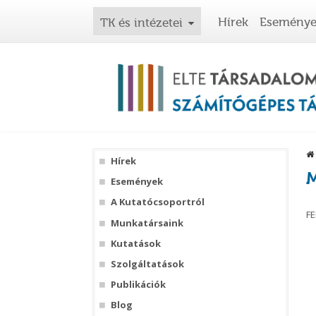
Hírek
Esemény
TK és intézetei
Hírek
M
Események
A Kutatócsoportról
FE
Munkatársaink
Kutatások
Szolgáltatások
Publikációk
Blog