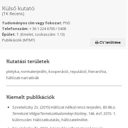
Külső kutató
(TK Recens)
Tudományos cím vagy fokozat:
PhD
Telefonszám:
+ 36 1 224 6700 / 5408
Épület:
T. (Emelet, szobaszám: 1.13)
Publikációk (MTMT)
CV letöltése
Kutatási területek
pletyka, normaterjedés, kooperáció, reputáció, hierarchia,
hálózati narratívák
Kiemelt publikációk
Szvetelszky Zs. (2015) Hálózat nélkül nincs terjedés. 83-86.o.
Természet Világa/Természettudományi Közlöny
. 146. évf. 2015. 1.
különszám: Hálózatkutatás, hálózatelmélet.