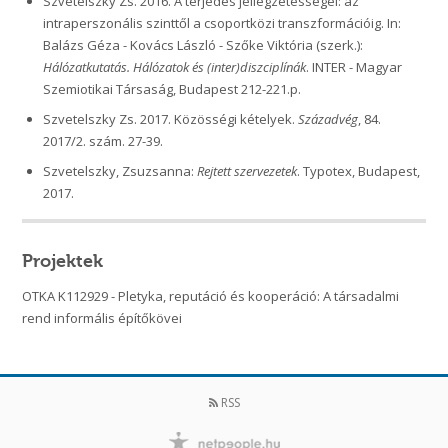
Szvetelszky Zs. 2016. A terjedés jellegzetességei: az
intraperszonális szinttől a csoportközi transzformációig. In:
Balázs Géza - Kovács László - Szőke Viktória (szerk.):
Hálózatkutatás. Hálózatok és (inter)diszciplínák
. INTER - Magyar
Szemiotikai Társaság, Budapest 212-221.p.
Szvetelszky Zs. 2017. Közösségi kételyek.
Századvég
, 84.
2017/2. szám. 27-39.
Szvetelszky, Zsuzsanna:
Rejtett szervezetek
. Typotex, Budapest,
2017.
Projektek
OTKA K112929 - Pletyka, reputáció és kooperáció: A társadalmi
rend informális építőkövei
RSS