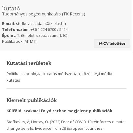
Kutató
Tudományos segédmunkatárs (TK Recens)
E-mail:
stefkovics.adam@tk.elte.hu
Telefonszám:
+36 1 224 6700 / 5454
Épület:
T. (Emelet, szobaszám: 1.16)
Publikációk (MTMT)
CV letöltése
Kutatási területek
Politikai szociológia, kutatás módszertan, közösségi média-
kutatás
Kiemelt publikációk
Külföldi szakmai folyóiratban megjelent publikációk
Stefkovics, Á; Hortay, O. (2022) Fear of COVID-19 reinforces climate
change beliefs. Evidence from 28 European countries,