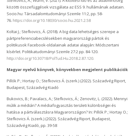
Stefkovics, Á.; Wurm, V. (2021). A kitöltési idő és az adatminőség
közötti összefüggések vizsgálata az ESS 9. hullámának adatain.
Socio.hu: Társadalomtudományi Szemle 11:2, pp. 58-
76.
https://doi.org/10.18030/socio.hu.2021.2.58
Koltai J.; Stefkovics, Á. (2018). A big data lehetséges szerepe a
pártpreferenciabecslésekben magyarországi pártok és
politikusok Facebook-oldalainak adatai alapján: Módszertani
kísérlet. Politikatudományi Szemle 27:2 pp. 84-120.
http://doi.org/10.30718/PolTud.Hu.2018.2.87.120.
Magyar nyelvű könyvek, könyvekben megjelent publikációk
Pillók P.; Hortay O.; Stefkovics Á. (szerk.) (2022). Századvég Riport,
Budapest, Századvég Kiadó
Bukovics, B.; Pavalacs, A.; Stefkovics, Á.; Zenovitz, L. (2022). Mennyi
múlik a médián? A médiafogyasztás területi különbségei és
hatása a pártválasztásra Magyarországon? In: Pillók P.; Hortay O.;
Stefkovics Á. (szerk.) (2022). Századvég Riport, Budapest,
Századvég Kiadó, pp. 39-58