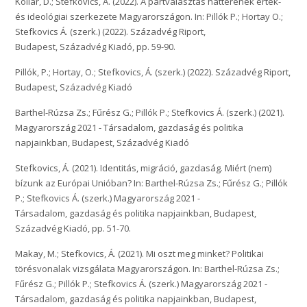
Kollár, D.; Stefkovics, Á. (2022). A pártválasztás hátterének érték-
és ideológiai szerkezete Magyarországon. In: Pillók P.; Hortay O.;
Stefkovics Á. (szerk.) (2022). Századvég Riport,
Budapest, Századvég Kiadó, pp. 59-90.
Pillók, P.; Hortay, O.; Stefkovics, Á. (szerk.) (2022). Századvég Riport,
Budapest, Századvég Kiadó
Barthel-Rúzsa Zs.; Fűrész G.; Pillók P.; Stefkovics Á. (szerk.) (2021).
Magyarország 2021 - Társadalom, gazdaság és politika
napjainkban, Budapest, Századvég Kiadó
Stefkovics, Á. (2021). Identitás, migráció, gazdaság. Miért (nem)
bízunk az Európai Unióban? In: Barthel-Rúzsa Zs.; Fűrész G.; Pillók
P.; Stefkovics Á. (szerk.) Magyarország 2021 -
Társadalom, gazdaság és politika napjainkban, Budapest,
Századvég Kiadó, pp. 51-70.
Makay, M.; Stefkovics, Á. (2021). Mi oszt meg minket? Politikai
törésvonalak vizsgálata Magyarországon. In: Barthel-Rúzsa Zs.;
Fűrész G.; Pillók P.; Stefkovics Á. (szerk.) Magyarország 2021 -
Társadalom, gazdaság és politika napjainkban, Budapest,