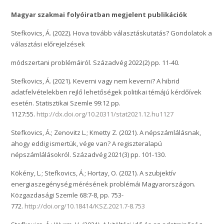
Magyar szakmai folyóiratban megjelent publikációk
Stefkovics, Á. (2022). Hova tovább választáskutatás? Gondolatok a
választási előrejelzések
módszertani problémáiról. Századvég 2022(2) pp. 11-40.
Stefkovics, Á. (2021). Keverni vagy nem keverni? A hibrid
adatfelvételekben rejlő lehetőségek politikai témájú kérdőívek
esetén. Statisztikai Szemle 99:12 pp.
1127:55.
http://dx.doi.org/10.20311/stat2021.12.hu1127
Stefkovics, Á.; Zenovitz L.; Kmetty Z. (2021). A népszámlálásnak,
ahogy eddig ismertük, vége van? A regiszteralapú
népszámlálásokról. Századvég 2021(3) pp. 101-130.
Kökény, L.; Stefkovics, Á.; Hortay, O. (2021). A szubjektív
energiaszegénység mérésének problémái Magyarországon.
Közgazdasági Szemle 68:7-8, pp. 753-
772.
http://doi.org/10.18414/KSZ.2021.7-8.753