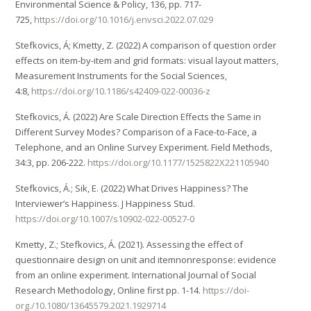
Environmental Science & Policy, 136, pp. 717-
725,
https://doi.org/10.1016/j.envsci.2022.07.029
Stefkovics, Á; Kmetty, Z. (2022) A comparison of question order
effects on item-by-item and grid formats: visual layout matters,
Measurement Instruments for the Social Sciences,
4:8,
https://doi.org/10.1186/s42409-022-00036-z
Stefkovics, Á. (2022) Are Scale Direction Effects the Same in
Different Survey Modes? Comparison of a Face-to-Face, a
Telephone, and an Online Survey Experiment. Field Methods,
34:3, pp. 206-222.
https://doi.org/10.1177/1525822X221105940
Stefkovics, Á.; Sik, E. (2022) What Drives Happiness? The
Interviewer’s Happiness. J Happiness Stud.
https://doi.org/10.1007/s10902-022-00527-0
Kmetty, Z.; Stefkovics, Á. (2021). Assessing the effect of
questionnaire design on unit and itemnonresponse: evidence
from an online experiment. International Journal of Social
Research Methodology, Online first pp. 1-14.
https://doi-
org./10.1080/13645579.2021.1929714