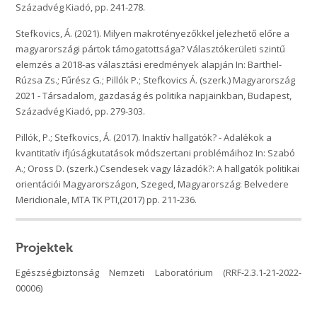
Századvég Kiadó, pp. 241-278.
Stefkovics, Á. (2021). Milyen makrotényezőkkel jelezhető előre a
magyarországi pártok támogatottsága? Választókerületi szintű
elemzés a 2018-as választási eredmények alapján In: Barthel-
Rúzsa Zs.; Fűrész G.; Pillók P.; Stefkovics Á. (szerk.) Magyarország
2021 - Társadalom, gazdaság és politika napjainkban, Budapest,
Századvég Kiadó, pp. 279-303.
Pillók, P.; Stefkovics, Á. (2017). Inaktív hallgatók? - Adalékok a
kvantitatív ifjúságkutatások módszertani problémáihoz In: Szabó
A.; Oross D. (szerk.) Csendesek vagy lázadók?: A hallgatók politikai
orientációi Magyarországon, Szeged, Magyarország: Belvedere
Meridionale, MTA TK PTI,(2017) pp. 211-236.
Projektek
Egészségbiztonság Nemzeti Laboratórium (RRF-2.3.1-21-2022-
00006)