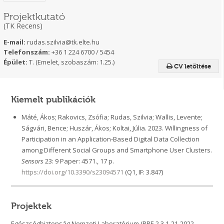
Projektkutató
(TK Recens)
E-mail:
rudas.szilvia@tk.elte.hu
Telefonszám:
+36 1 224 6700 / 5454
Épület:
T. (Emelet, szobaszám: 1.25.)
CV letöltése
Kiemelt publikációk
Máté, Ákos; Rakovics, Zsófia; Rudas, Szilvia; Wallis, Levente;
Ságvári, Bence; Huszár, Ákos; Koltai, Júlia. 2023. Willingness of
Participation in an Application-Based Digital Data Collection
among Different Social Groups and Smartphone User Clusters.
Sensors
23: 9 Paper: 4571., 17 p.
https://doi.org/10.3390/s23094571
(Q1, IF: 3.847)
Projektek
Egészségbiztonság Nemzeti Laboratórium (RRF-2.3.1-21-2022-