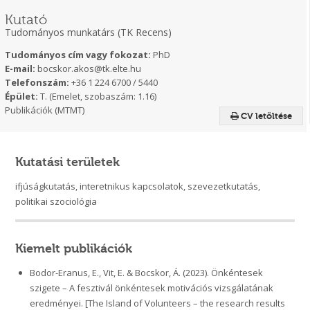
Kutató
Tudományos munkatárs (TK Recens)
Tudományos cím vagy fokozat:
PhD
E-mail:
bocskor.akos@tk.elte.hu
Telefonszám:
+36 1 224 6700 / 5440
Épület:
T. (Emelet, szobaszám: 1.16)
Publikációk (MTMT)
CV letöltése
Kutatási területek
ifjúságkutatás, interetnikus kapcsolatok, szevezetkutatás,
politikai szociológia
Kiemelt publikációk
Bodor-Eranus, E., Vit, E. & Bocskor, Á. (2023). Önkéntesek
szigete – A fesztivál önkéntesek motivációs vizsgálatának
eredményei. [The Island of Volunteers – the research results