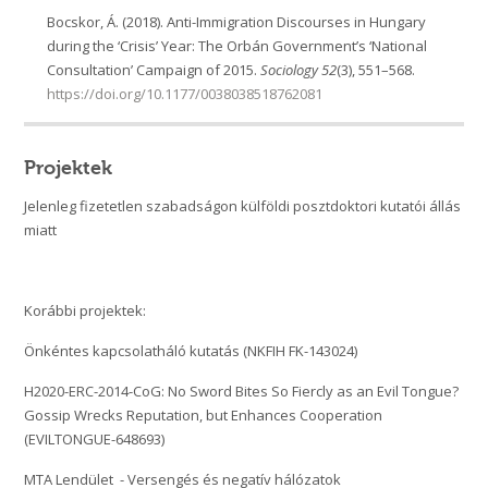
Bocskor, Á. (2018). Anti-Immigration Discourses in Hungary
during the ‘Crisis’ Year: The Orbán Government’s ‘National
Consultation’ Campaign of 2015.
Sociology
52
(3), 551–568.
https://doi.org/10.1177/0038038518762081
Projektek
Jelenleg fizetetlen szabadságon külföldi posztdoktori kutatói állás
miatt
Korábbi projektek:
Önkéntes kapcsolatháló kutatás (NKFIH FK-143024)
H2020-ERC-2014-CoG: No Sword Bites So Fiercly as an Evil Tongue?
Gossip Wrecks Reputation, but Enhances Cooperation
(EVILTONGUE-648693)
MTA Lendület - Versengés és negatív hálózatok