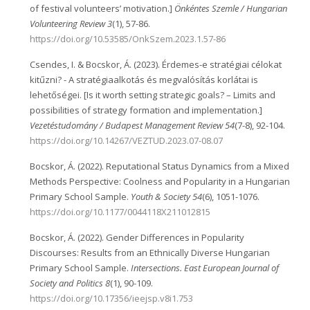
of festival volunteers’ motivation.]
Önkéntes Szemle / Hungarian
Volunteering Review 3
(1), 57-86.
https://doi.org/10.53585/OnkSzem.2023.1.57-86
Csendes, I. & Bocskor, Á. (2023). Érdemes-e stratégiai célokat
kitűzni? - A stratégiaalkotás és megvalósítás korlátai is
lehetőségei. [Is it worth setting strategic goals? – Limits and
possibilities of strategy formation and implementation.]
Vezetéstudomány / Budapest Management Review 54
(7-8), 92-104.
https://doi.org/10.14267/VEZTUD.2023.07-08.07
Bocskor, Á. (2022). Reputational Status Dynamics from a Mixed
Methods Perspective: Coolness and Popularity in a Hungarian
Primary School Sample.
Youth & Society
54
(6), 1051-1076.
https://doi.org/10.1177/0044118X211012815
Bocskor, Á. (2022). Gender Differences in Popularity
Discourses: Results from an Ethnically Diverse Hungarian
Primary School Sample.
Intersections. East European Journal of
Society and Politics 8
(1), 90-109.
https://doi.org/10.17356/ieejsp.v8i1.753