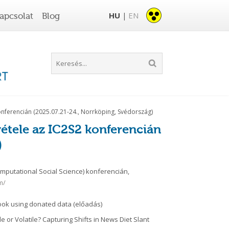
HU
EN
apcsolat
Blog
|
konferencián (2025.07.21-24., Norrköping, Svédország)
étele az IC2S2 konferencián
)
omputational Social Science) konferencián,
m/
book using donated data (előadás)
 or Volatile? Capturing Shifts in News Diet Slant