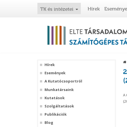
Hírek
Esemény
TK és intézetei
Hírek
2
Események
(
A Kutatócsoportról
Munkatársaink
A 
Kutatások
(2
Szolgáltatások
Publikációk
Blog