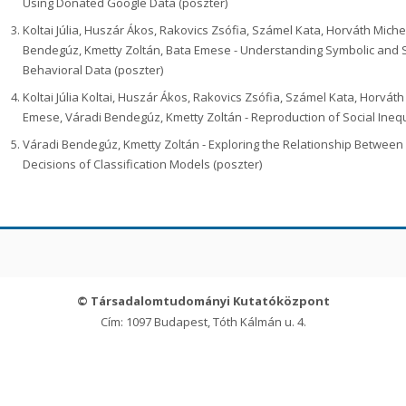
Using Donated Google Data (poszter)
Koltai Júlia, Huszár Ákos, Rakovics Zsófia, Számel Kata, Horváth Michel
Bendegúz, Kmetty Zoltán, Bata Emese - Understanding Symbolic and S
Behavioral Data (poszter)
Koltai Júlia Koltai, Huszár Ákos, Rakovics Zsófia, Számel Kata, Horváth
Emese, Váradi Bendegúz, Kmetty Zoltán - Reproduction of Social Inequal
Váradi Bendegúz, Kmetty Zoltán - Exploring the Relationship Between
Decisions of Classification Models (poszter)
© Társadalomtudományi Kutatóközpont
Cím: 1097 Budapest, Tóth Kálmán u. 4.