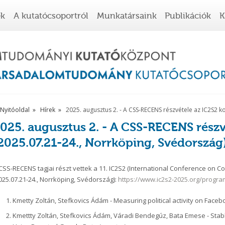
ek
A kutatócsoportról
Munkatársaink
Publikációk
K
Nyitóoldal
Hírek
2025. augusztus 2. - A CSS-RECENS részvétele az IC2S2 
025. augusztus 2. - A CSS-RECENS részv
2025.07.21-24., Norrköping, Svédország
CSS-RECENS tagjai részt vettek a 11. IC2S2 (International Conference on C
025.07.21-24., Norrköping, Svédország):
https://www.ic2s2-2025.org/progra
Kmetty Zoltán, Stefkovics Ádám - Measuring political activity on Face
Kmettty Zoltán, Stefkovics Ádám, Váradi Bendegúz, Bata Emese - Stable