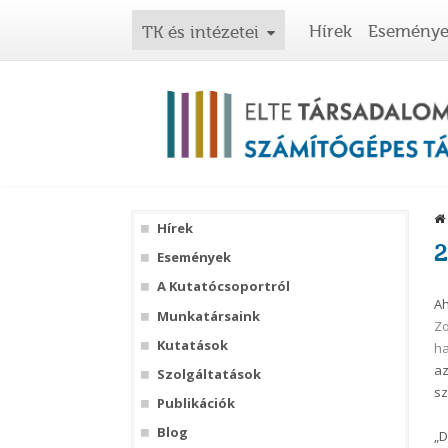
Hírek
Esemény
TK és intézetei
Hírek
2
Események
A Kutatócsoportról
Ah
Munkatársaink
Zo
Kutatások
h
az
Szolgáltatások
sz
Publikációk
Blog
„D