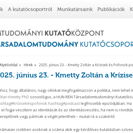
ek
A kutatócsoportról
Munkatársaink
Publikációk
K
Nyitóoldal
Hírek
2025. június 23. - Kmetty Zoltán a Krízisek és Pofonok 
025. június 23. - Kmetty Zoltán a Krízi
hoz, hogy általános, nagy célokat megfogalmazzon a politika, nem lehet min
ltan Kmetty PhD
szociológus, a HUN-REN Társadalomtudományi Kutatóköz
ashtag#Krízisekéspofonok
hashtag#podcast
legfrissebb epizódjában. Ha 
 el fogja veszíteni az identitását és az identitásvesztés, ha nem is rövid
ereplőnek vagy pártnak a végét jelentheti – mutat rá a szakértő.
rámaian csökken azoknak a száma akik egy kérdőíves kutatásban szíves