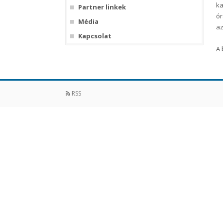
ka
Partner linkek
ór
Média
az
Kapcsolat
A 
RSS