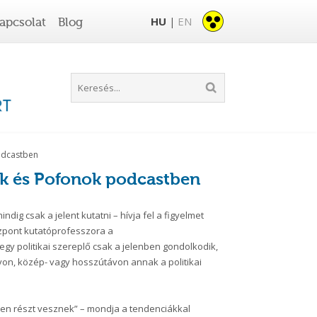
HU
EN
apcsolat
Blog
|
podcastben
sek és Pofonok podcastben
dig csak a jelent kutatni – hívja fel a figyelmet
pont kutatóprofesszora a
egy politikai szereplő csak a jelenben gondolkodik,
távon, közép- vagy hosszútávon annak a politikai
en részt vesznek” – mondja a tendenciákkal