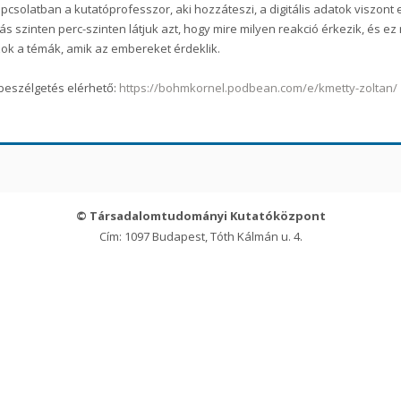
pcsolatban a kutatóprofesszor, aki hozzáteszi, a digitális adatok viszont
ás szinten perc-szinten látjuk azt, hogy mire milyen reakció érkezik, és e
ok a témák, amik az embereket érdeklik.
beszélgetés elérhető:
https://bohmkornel.podbean.com/e/kmetty-zoltan/
© Társadalomtudományi Kutatóközpont
Cím: 1097 Budapest, Tóth Kálmán u. 4.