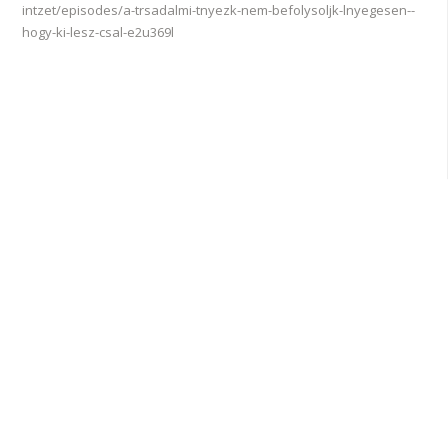
intzet/episodes/a-trsadalmi-tnyezk-nem-befolysoljk-lnyegesen--
hogy-ki-lesz-csal-e2u369l