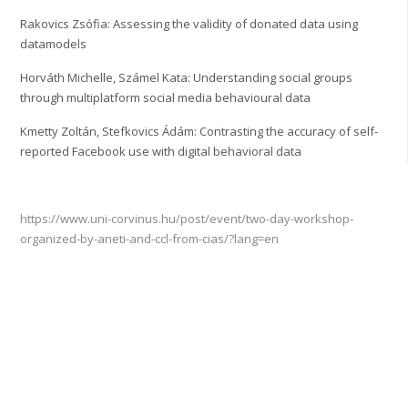
Rakovics Zsófia: Assessing the validity of donated data using
datamodels
Horváth Michelle, Számel Kata: Understanding social groups
through multiplatform social media behavioural data
Kmetty Zoltán, Stefkovics Ádám: Contrasting the accuracy of self-
reported Facebook use with digital behavioral data
https://www.uni-corvinus.hu/post/event/two-day-workshop-
organized-by-aneti-and-ccl-from-cias/?lang=en