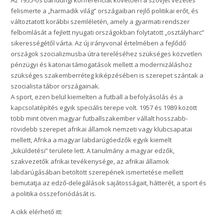
Az 1955-ös bandungi konferenciát követően a szovjet vezetés
felismerte a „harmadik világ” országaiban rejlő politikai erőt, és
változtatott korábbi szemléletén, amely a gyarmati rendszer
felbomlását a fejlett nyugati országokban folytatott „osztályharc”
sikerességétől várta. Az új irányvonal értelmében a fejlődő
országok szocializmusba útra tereléséhez szükséges közvetlen
pénzügyi és katonai támogatások mellett a modernizáláshoz
szükséges szakemberréteg kiképzésében is szerepet szántak a
szocialista tábor országainak.
A sport, ezen belül kiemelten a futball a befolyásolás és a
kapcsolatépítés egyik speciális terepe volt. 1957 és 1989 között
több mint ötven magyar futballszakember vállalt hosszabb-
rövidebb szerepet afrikai államok nemzeti vagy klubcsapatai
mellett, Afrika a magyar labdarúgóedzők egyik kiemelt
„kiküldetési” területe lett. A tanulmány a magyar edzők,
szakvezetők afrikai tevékenysége, az afrikai államok
labdarúgásában betöltött szerepének ismertetése mellett
bemutatja az edző-delegálások sajátosságait, hátterét, a sport és
a politika összefonódását is.
A cikk elérhető itt: