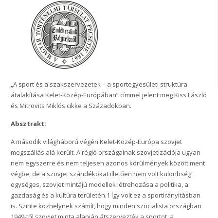
„A sport és a szakszervezetek – a sportegyesületi struktúra
átalakítása Kelet-Közép-Európában” címmel jelent meg Kiss László
és Mitrovits Miklós cikke a Századokban.
Absztrakt:
A második világháború végén Kelet-Közép-Európa szovjet
megszállás alá került. A régió országainak szovjetizációja ugyan
nem egyszerre és nem teljesen azonos körülmények között ment
végbe, de a szovjet szándékokat illetően nem volt különbség:
egységes, szovjet mintájú modellek létrehozása a politika, a
gazdaság és a kultúra területén.1 Így volt ez a sportirányításban
is. Szinte közhelynek számít, hogy minden szocialista országban
1949-től szovjet minta alapján átszervezték a sportot, a