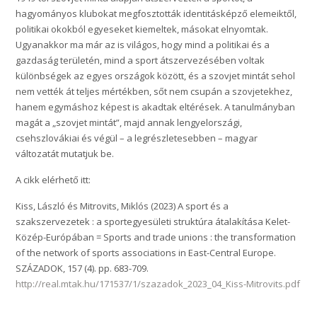
hagyományos klubokat megfosztották identitásképző elemeiktől,
politikai okokból egyeseket kiemeltek, másokat elnyomtak.
Ugyanakkor ma már az is világos, hogy mind a politikai és a
gazdaság területén, mind a sport átszervezésében voltak
különbségek az egyes országok között, és a szovjet mintát sehol
nem vették át teljes mértékben, sőt nem csupán a szovjetekhez,
hanem egymáshoz képest is akadtak eltérések. A tanulmányban
magát a „szovjet mintát”, majd annak lengyelországi,
csehszlovákiai és végül – a legrészletesebben – magyar
változatát mutatjuk be.
A cikk elérhető itt:
Kiss, László és Mitrovits, Miklós (2023) A sport és a
szakszervezetek : a sportegyesületi struktúra átalakítása Kelet-
Közép-Európában = Sports and trade unions : the transformation
of the network of sports associations in East-Central Europe.
SZÁZADOK, 157 (4). pp. 683-709.
http://real.mtak.hu/171537/1/szazadok_2023_04_Kiss-Mitrovits.pdf