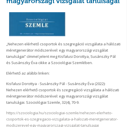
magyarországi vizsgálat tanulságai
„Nehezen elérhető csoportok és szegregáció vizsgálata a hálózati
méretgenerátor módszerével: egy magyarországi vizsgálat
tanulságai” címmel jelent meg Kisfalusi Dorottya, Susánszky Pál
és Susánszky Éva cikke a Szociológiai Szemlében.
Elérhető az alábbi linken:
Kisfalusi Dorottya - Susánszky Pál - Susánszky Éva (2022):
Nehezen elérhető csoportok és szegregáció vizsgálata a hálózati
méretgenerátor módszerével: egy magyarországi vizsgálat
tanulságai. Szociológiai Szemle, 32(4), 70-9.
https://szociologia.hu/szociologiai-szemle/nehezen-elerheto-
csoportok-es-szegregacio-vizsgalata-a-halozati-meretgenerator-
modszerevel-egy-magyarorszagi-vizsgalat-tanulsagai