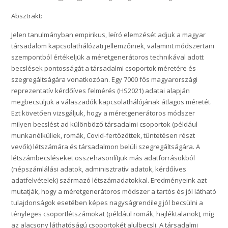
Absztrakt:
Jelen tanulmányban empirikus, leíró elemzését adjuk a magyar
társadalom kapcsolathálózati jellemzőinek, valamint módszertani
szempontból értékeljük a méretgenerátoros technikával adott
becslések pontosságát a társadalmi csoportok méretére és
szegregáltságára vonatkozóan. Egy 7000 fős magyarországi
reprezentatív kérdőíves felmérés (HS2021) adatai alapján
megbecsüljük a válaszadók kapcsolathálójának átlagos méretét.
Ezt követően vizsgáljuk, hogy a méretgenerátoros módszer
milyen becslést ad különböző társadalmi csoportok (például
munkanélküliek, romák, Covid-fertőzöttek, tüntetésen részt
vevők) létszámára és társadalmon belüli szegregáltságára. A
létszámbecsléseket összehasonlítjuk más adatforrásokból
(népszámlálási adatok, adminisztratív adatok, kérdőíves
adatfelvételek) származó létszámadatokkal. Eredményeink azt
mutatják, hogy a méretgenerátoros módszer a tartós és jól látható
tulajdonságok esetében képes nagyságrendileg jól becsülni a
tényleges csoportlétszámokat (például romák, hajléktalanok), míg
az alacsony láthatóságú csoportokét alulbecsli. A társadalmi