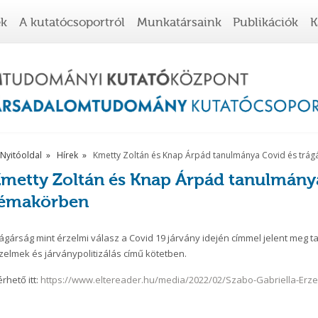
ek
A kutatócsoportról
Munkatársaink
Publikációk
K
Nyitóoldal
Hírek
Kmetty Zoltán és Knap Árpád tanulmánya Covid és trá
metty Zoltán és Knap Árpád tanulmánya
témakörben
ágárság mint érzelmi válasz a Covid 19 járvány idején címmel jelent me
zelmek és járványpolitizálás című kötetben.
érhető itt:
https://www.eltereader.hu/media/2022/02/Szabo-Gabriella-Erze