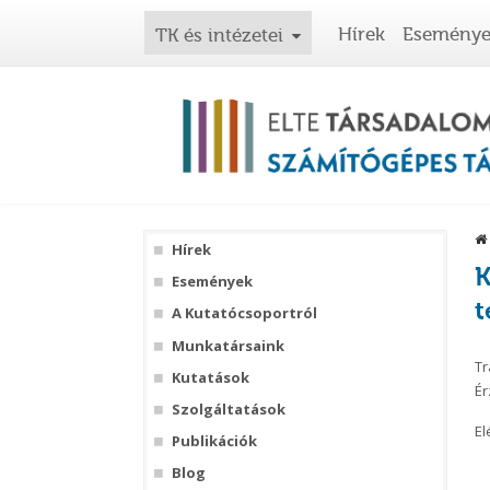
Hírek
Esemény
TK és intézetei
Hírek
K
Események
A Kutatócsoportról
Munkatársaink
Tr
Kutatások
Ér
Szolgáltatások
El
Publikációk
Blog