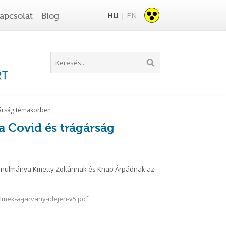
HU
EN
apcsolat
Blog
|
gárság témakörben
 Covid és trágárság
g tanulmánya Kmetty Zoltánnak és Knap Árpádnak az
lmek-a-jarvany-idejen-v5.pdf