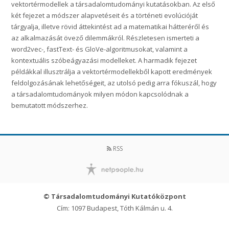
vektortérmodellek a társadalomtudományi kutatásokban. Az első
két fejezet a módszer alapvetéseit és a történeti evolúcióját
tárgyalja, illetve rövid áttekintést ad a matematikai hátteréről és
az alkalmazását övező dilemmákról. Részletesen ismerteti a
word2vec-, fastText- és GloVe-algoritmusokat, valamint a
kontextuális szóbeágyazási modelleket. A harmadik fejezet
példákkal illusztrálja a vektortérmodellekből kapott eredmények
feldolgozásának lehetőségeit, az utolsó pedig arra fókuszál, hogy
a társadalomtudományok milyen módon kapcsolódnak a
bemutatott módszerhez.
RSS
© Társadalomtudományi Kutatóközpont
Cím: 1097 Budapest, Tóth Kálmán u. 4.