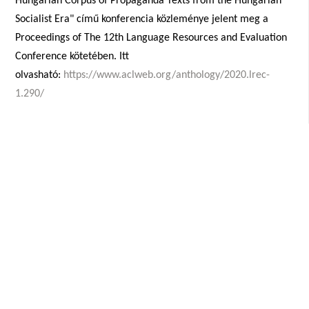
Hungarian Corpus of Propaganda Texts from the Hungarian
Socialist Era" című konferencia közleménye jelent meg a
Proceedings of The 12th Language Resources and Evaluation
Conference kötetében. Itt
olvasható:
https://www.aclweb.org/anthology/2020.lrec-
1.290/