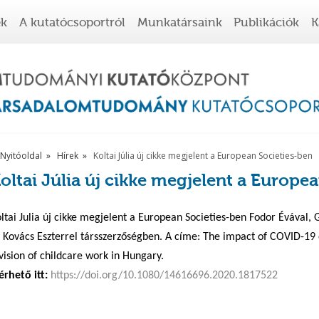
ek
A kutatócsoportról
Munkatársaink
Publikációk
K
Nyitóoldal
Hírek
Koltai Júlia új cikke megjelent a European Societies-ben
oltai Júlia új cikke megjelent a Europe
ltai Julia új cikke megjelent a European Societies-ben Fodor Évával, 
 Kovács Eszterrel társszerzőségben. A címe: The impact of COVID-19
vision of childcare work in Hungary.
érhető itt:
https://doi.org/10.1080/14616696.2020.1817522