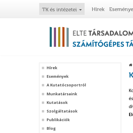
Hírek
Esemény
TK és intézetei
Hírek
K
Események
A Kutatócsoportról
Ko
Munkatársaink
és
Kutatások
di
Szolgáltatások
El
Publikációk
Blog