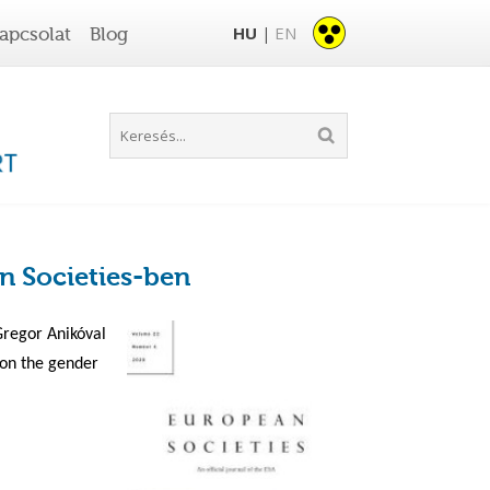
HU
EN
apcsolat
Blog
|
an Societies-ben
Gregor Anikóval
 on the gender