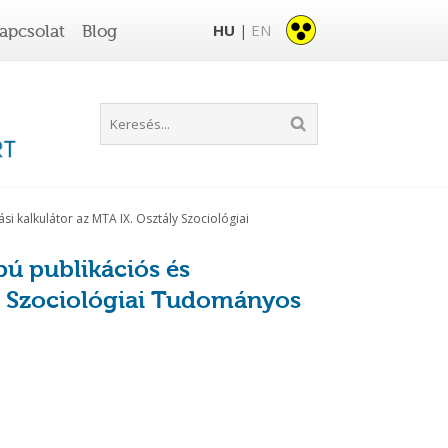
HU
EN
apcsolat
Blog
|
i kalkulátor az MTA IX. Osztály Szociológiai
ú publikációs és
ly Szociológiai Tudományos