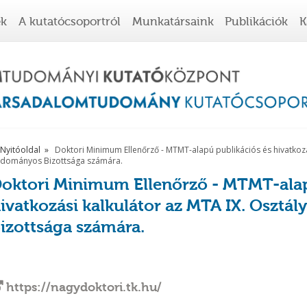
ek
A kutatócsoportról
Munkatársaink
Publikációk
K
Nyitóoldal
Doktori Minimum Ellenőrző - MTMT-alapú publikációs és hivatkozás
dományos Bizottsága számára.
oktori Minimum Ellenőrző - MTMT-alap
ivatkozási kalkulátor az MTA IX. Osztá
izottsága számára.
https://nagydoktori.tk.hu/