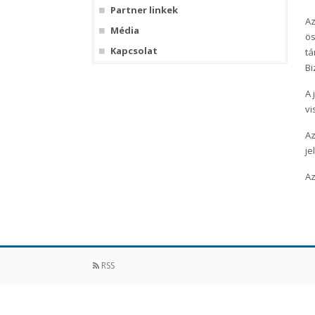
Partner linkek
Az
Média
ös
Kapcsolat
tá
Bi
A 
vi
Az
je
Az
RSS