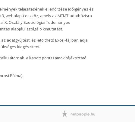
lmények teljesítésének ellenőrzése időigényes és
hető, webalapú eszköz, amely az MTMT-adatbázisra
 a IX. Osztály Szociológiai Tudományos
ítás alapjául szolgáló kimutatást.
z adatgyűjtést, és letölthető Excel-fájlban adja
zükséges kiegészíteni.
kalkulátornak. A kapott pontszámok tájékoztató
orosi Pálma).