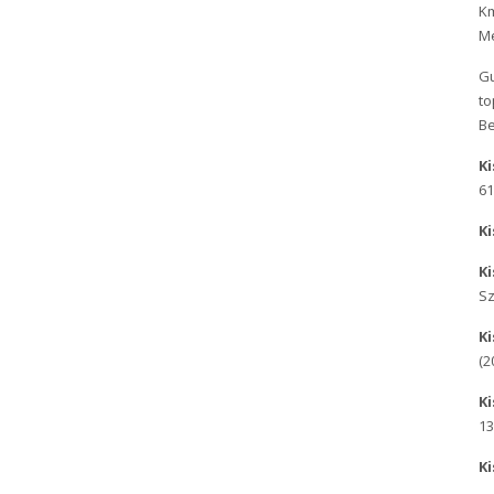
Km
Me
Gu
to
Be
Ki
61
Ki
Ki
Sz
Ki
(2
Ki
13
Ki