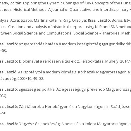
etty, Zoltán: Exploring the Dynamic Changes of Key Concepts of the Hunga
thods. Historical Methods: A Journal of Quantitative and Interdisciplinary H
lyás, Attila; Szabó, Martina Katalin; Ring, Orsolya;
Kiss, László
, Boros, Ist
pics. Creation and analysis of historical corpora using NLP and SNA metho
tween Social Science and Computational Social Science – Therories, Metho
ss László
: Az iparosodás hatása a modern közegészségügyi gondolkodás 
–80.
ss László:
Diplomával a rendszerváltás előtt. Felsőoktatási Műhely, 2014/4
ss Lász
ló: Az ispotálytól a modern kórházig. Kórházak Magyarországon a 
ázadvég, 2005/10. 49–82.
ss László
: Egészség és politika. Az egészségügyi prevenció Magyarországo
004)
ss László
: Zárt táborok a Hortobágyon és a Nagykunságon. In Saád József
–50.
ss László
: Dögvész és epekórság. A pestis és a kolera Magyarországon a 