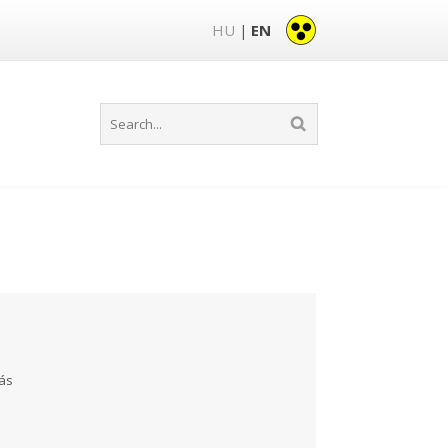
HU
EN
|
tás