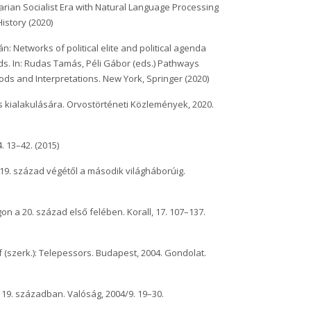
rian Socialist Era with Natural Language Processing
istory (2020)
ván: Networks of political elite and political agenda
ds. In: Rudas Tamás, Péli Gábor (eds.) Pathways
ds and Interpretations. New York, Springer (2020)
kialakulására. Orvostörténeti Közlemények, 2020.
. 13–42. (2015)
19. század végétől a második világháborúig.
n a 20. század első felében. Korall, 17. 107–137.
 (szerk.): Telepessors. Budapest, 2004. Gondolat.
19. században. Valóság, 2004/9. 19–30.