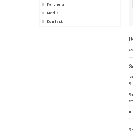
Partners
Media
Contact
R
so
S
Ri
Re
Ri
sz
Ki
re
Sz