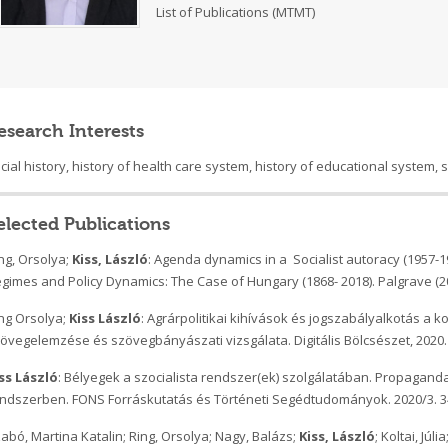
List of Publications (MTMT)
esearch Interests
cial history, history of health care system, history of educational system, 
elected Publications
ng, Orsolya;
Kiss, László
: Agenda dynamics in a Socialist autoracy (1957-198
gimes and Policy Dynamics: The Case of Hungary (1868- 2018). Palgrave (2
ng Orsolya;
Kiss László
: Agrárpolitikai kihívások és jogszabályalkotás a k
övegelemzése és szövegbányászati vizsgálata. Digitális Bölcsészet, 2020.
ss László
: Bélyegek a szocialista rendszer(ek) szolgálatában. Propaganda
ndszerben. FONS Forráskutatás és Történeti Segédtudományok. 2020/3. 34
abó, Martina Katalin; Ring, Orsolya; Nagy, Balázs;
Kiss, László
; Koltai, Jú