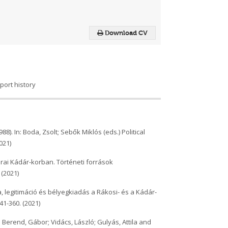
Download CV
sport history
8). In: Boda, Zsolt; Sebők Miklós (eds.) Political
021)
orai Kádár-korban. Történeti források
 (2021)
, legitimáció és bélyegkiadás a Rákosi- és a Kádár-
1-360. (2021)
lia; Berend, Gábor; Vidács, László; Gulyás, Attila and