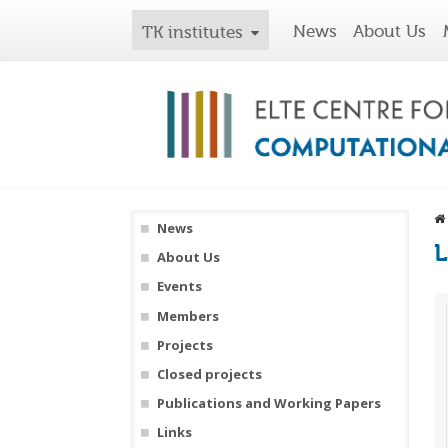
News
About Us
TK institutes
News
L
About Us
Events
Members
Projects
Closed projects
Publications and Working Papers
Links