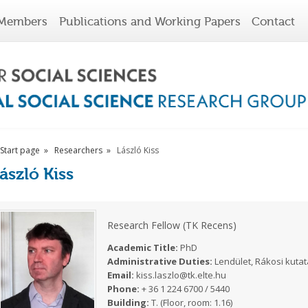
Members
Publications and Working Papers
Contact
Start page
Researchers
László Kiss
ászló Kiss
Research Fellow (TK Recens)
Academic Title:
PhD
Administrative Duties:
Lendület, Rákosi kuta
Email:
kiss.laszlo@tk.elte.hu
Phone:
+ 36 1 224 6700 / 5440
Building:
T. (Floor, room: 1.16)