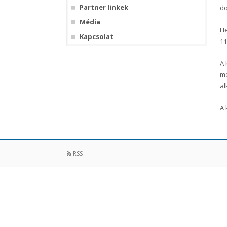
Partner linkek
dö
Média
He
Kapcsolat
11
A 
mo
al
A 
RSS