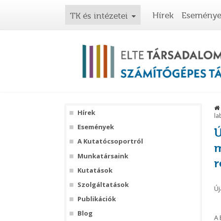
Hírek
Esemény
TK és intézetei
Hírek
la
Események
Ú
A Kutatócsoportról
m
Munkatársaink
r
Kutatások
Szolgáltatások
Új
Publikációk
Blog
A 