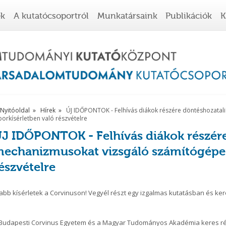
ek
A kutatócsoportról
Munkatársaink
Publikációk
K
Nyitóoldal
Hírek
ÚJ IDŐPONTOK - Felhívás diákok részére döntéshozatal
borkísérletben való részvételre
J IDŐPONTOK - Felhívás diákok részére
echanizmusokat vizsgáló számítógépes
észvételre
abb kísérletek a Corvinuson! Vegyél részt egy izgalmas kutatásban és ker
Budapesti Corvinus Egyetem és a Magyar Tudományos Akadémia keres r