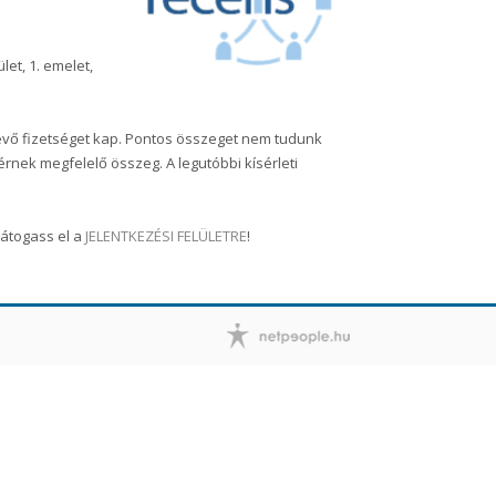
et, 1. emelet,
tvevő fizetséget kap. Pontos összeget nem tudunk
rnek megfelelő összeg. A legutóbbi kísérleti
látogass el a
JELENTKEZÉSI FELÜLETRE
!