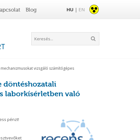
HU
EN
apcsolat
Blog
|
i mechanizmusokat vizsgáló számítógépes
 döntéshozatali
 laborkísérletben való
ess pénzt!
észtvevőket