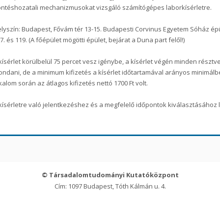
ntéshozatali mechanizmusokat vizsgáló számítógépes laborkísérletre.
lyszín: Budapest, Fővám tér 13-15. Budapesti Corvinus Egyetem Sóház épül
7. és 119. (A főépület mögötti épület, bejárat a Duna part felől!)
kísérlet körülbelül 75 percet vesz igénybe, a kísérlet végén minden rész
ndani, de a minimum kifizetés a kísérlet időtartamával arányos minimálbé
kalom során az átlagos kifizetés nettó 1700 Ft volt.
kísérletre való jelentkezéshez és a megfelelő időpontok kiválasztásához 
© Társadalomtudományi Kutatóközpont
Cím: 1097 Budapest, Tóth Kálmán u. 4.